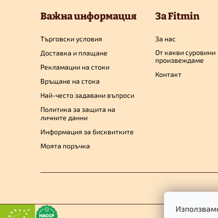
у
Важна информация
За Fitmin
т
Търговски условия
За нас
От какви суровини
Доставка и плащане
е
произвеждаме
Рекламации на стоки
Контакт
Връщане на стока
р
Най-често задавани въпроси
Политика за защита на
личните данни
Информация за бисквитките
Моята поръчка
Използваме