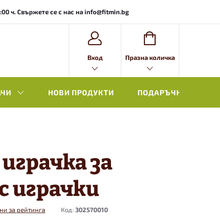
0 ч. Свържете се с нас на info@fitmin.bg
ВИЖ
Вход
Празна количка
КОЛИЧКАТА
АЧИ
НОВИ ПРОДУКТИ
ПОДАРЪЧНА ОПАКОВ
играчка за
с играчки
ни за рейтинга
Код:
302570010