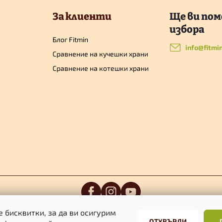
За клиенти
Блог Fitmin
info
@
fitmi
Сравнение на кучешки храни
Сравнение на котешки храни
 бисквитки, за да ви осигурим
ОТХВЪРЛИ