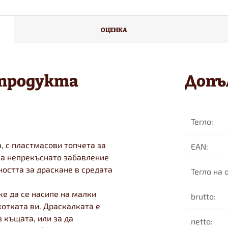
ОЦЕНКА
 продукта
Допъ
Тегло
:
а, с пластмасови топчета за
EAN
:
ва непрекъснато забавление
остта за драскане в средата
Тегло на
е да се насипе на малки
brutto
:
котката ви. Драскалката е
в къщата, или за да
netto
: