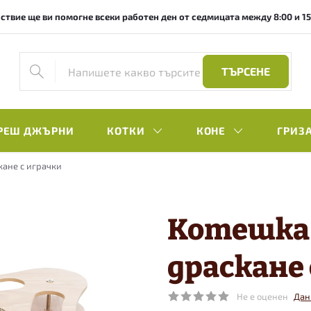
ствие ще ви помогне всеки работен ден от седмицата между 8:00 и 15:0
ТЪРСЕНЕ
РЕШ ДЖЪРНИ
КОТКИ
КОНЕ
ГРИЗ
кане с играчки
Котешка 
драскане 
Не е оценен
Дан