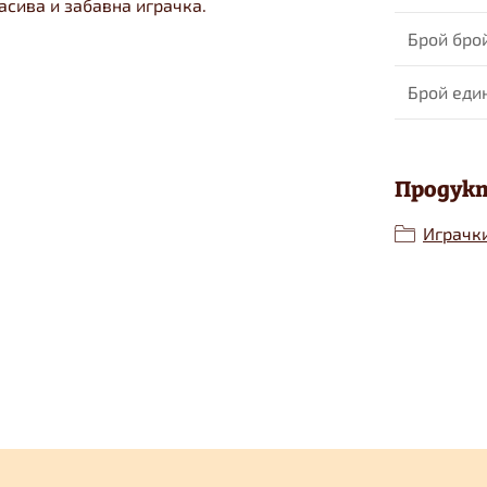
асива и забавна играчка.
Брой бро
Брой еди
Продукт
Играчк