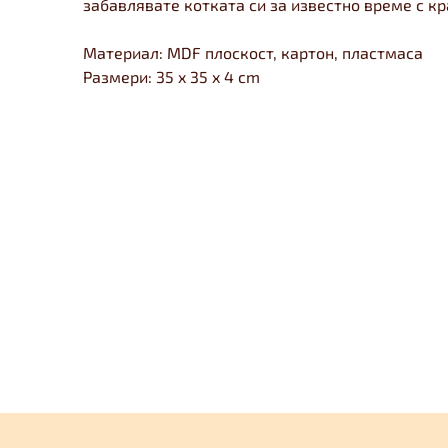
забавлявате котката си за известно време с кр
Материал: MDF плоскост, картон, пластмаса
Размери: 35 x 35 x 4 cm
Ф