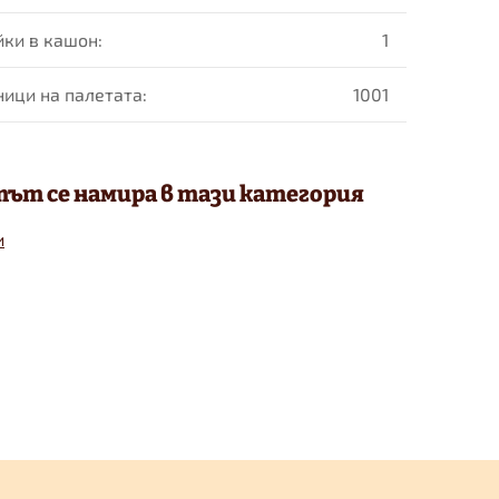
йки в кашон
:
1
ници на палетaта
:
1001
ът се намира в тази категория
и