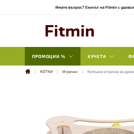
Към
Имате въпрос? Екипът на Fitmin с удовол
съдържанието
ПРОМОЦИИ %
КУЧЕТА
Ф
КОТКИ
Играчки
Котешка играчка за драс
Начало