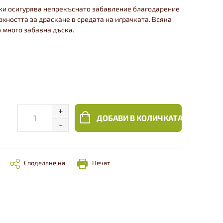
ки осигурява непрекъснато забавление благодарение
хността за драскане в средата на играчката. Всяка
о много забавна дъска.
ДОБАВИ В КОЛИЧКАТА
Споделяне на
Печат