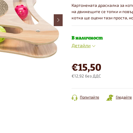
Картонената драскалка за кот
на движещите се топки и повър
котка ще оцени тази проста, н
В наличност
Детайли
€15,50
€12,92 без ДДС
Конкретна
цена:
Попитайте
Гледайте