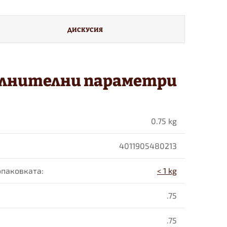
ДИСКУСИЯ
лнителни параметри
0.75 kg
4011905480213
 опаковката
:
< 1 kg
.75
.75