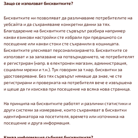
Защо се използват бисквитките?
Бисквитките ни позволяват да различаваме потребителите на
уебсайта и да съхраняваме конкретни данни за тях.
Благодарение на бисквитките сървърът разбира например
какви езикови настройки сте избрали при предишното си
посещение или какви стоки сте съхранили в кошницата.
Бисквитките улесняват персонализирането. Бисквитките се
използват и за запазване на потвърждението, че потребителят
е регистриран (напр. в електронен магазин, администрация,
социални мрежи и т.н.). Тук говорим за т.нар. бисквитки за
удостоверяване. Без тях сървърът нямаше да знае, че сте
регистрирани и проверката на потребителя вече е извършена
и щеше да ги изисква при посещение на всяка нова страница.
На принципа на бисквитките работят и различни статистики и
други системи за измерване, които съхраняват в бисквитки
идентификатора на посетителя, времето или източника на
посещение и друга информация.
Каква информация събират бисквитките?