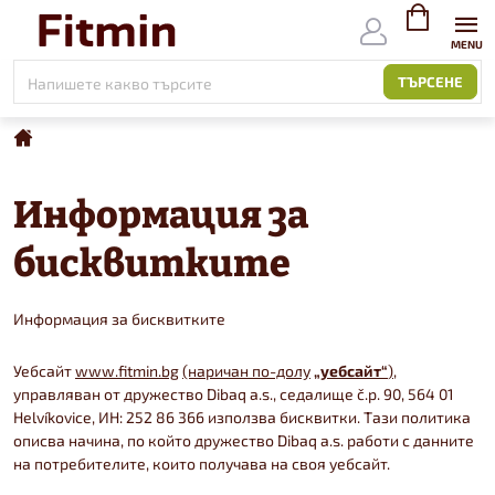
Към
съдържанието
ВИЖ
КОЛИЧКАТ
ТЪРСЕНЕ
Начало
Информация за
бисквитките
Информация за бисквитките
Уебсайт
www.fitmin.bg
(наричан по-долу
„уебсайт“
)
,
управляван от дружество Dibaq a.s., седалище č.p. 90, 564 01
Helvíkovice, ИН: 252 86 366 използва бисквитки. Тази политика
описва начина, по който дружество Dibaq a.s. работи с данните
на потребителите, които получава на своя уебсайт.