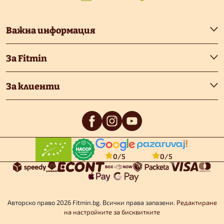
у
т
Важна информация
е
За Fitmin
р
За клиенти
0
/5
0
/5
Авторско право 2026
Fitmin.bg
. Всички права запазени.
Редактиране
на настройките за бисквитките