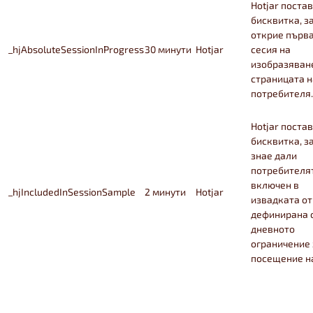
Hotjar постав
бисквитка, з
открие първ
_hjAbsoluteSessionInProgress
30 минути
Hotjar
сесия на
изобразяван
страницата н
потребителя.
Hotjar постав
бисквитка, з
знае дали
потребителя
включен в
_hjIncludedInSessionSample
2 минути
Hotjar
извадката от
дефинирана 
дневното
ограничение 
посещение на