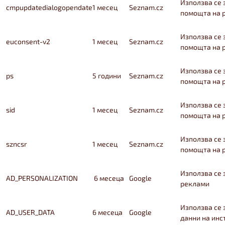
Използва се 
cmpupdatedialogopendate
1 месец
Seznam.cz
помощта на р
Използва се 
euconsent-v2
1 месец
Seznam.cz
помощта на р
Използва се 
ps
5 години
Seznam.cz
помощта на р
Използва се 
sid
1 месец
Seznam.cz
помощта на р
Използва се 
szncsr
1 месец
Seznam.cz
помощта на р
Използва се 
AD_PERSONALIZATION
6 месеца
Google
реклами
Използва се 
AD_USER_DATA
6 месеца
Google
данни на инс