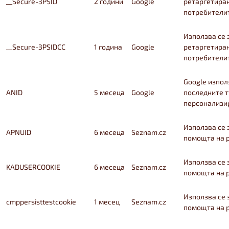
__Secure-3PSID
2 години
Google
ретаргетиран
потребители
Използва се 
__Secure-3PSIDCC
1 година
Google
ретаргетиран
потребители
Google изпол
ANID
5 месеца
Google
последните т
персонализир
Използва се 
APNUID
6 месеца
Seznam.cz
помощта на р
Използва се 
KADUSERCOOKIE
6 месеца
Seznam.cz
помощта на р
Използва се 
cmppersisttestcookie
1 месец
Seznam.cz
помощта на р