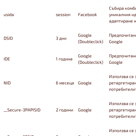
Събира комби
usida
session
Facebook
уникалния ид
адаптиране н
Google
Предпочитани
DSID
3 дни
(Doubleclick)
Google
Google
Предпочитани
IDE
1 година
(Doubleclick)
Google
Използва се 
NID
6 месеца
Google
ретаргетиран
потребители
Използва се 
__Secure-3PAPISID
2 години
Google
ретаргетиран
потребители
Използва се 