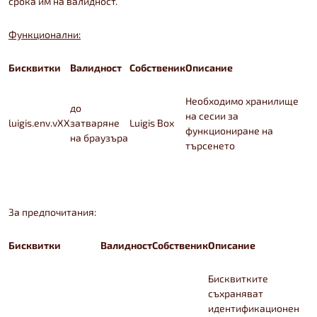
срока им на валидност.
Функционални:
Бисквитки
Валидност
Собственик
Описание
Необходимо хранилище
до
на сесии за
luigis.env.vXX
затваряне
Luigis Box
функциониране на
на браузъра
търсенето
За предпочитания:
Бисквитки
Валидност
Собственик
Описание
Бисквитките
съхраняват
идентификационен