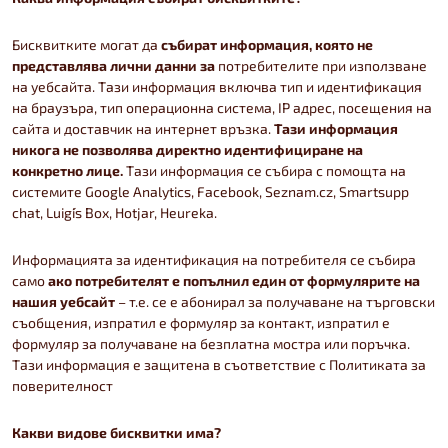
Бисквитките могат да
събират информация, която не
представлява лични данни за
потребителите при използване
на уебсайта. Тази информация включва тип и идентификация
на браузъра, тип операционна система, IP адрес, посещения на
сайта и доставчик на интернет връзка.
Тази информация
никога не позволява директно идентифициране на
конкретно лице.
Тази информация се събира с помощта на
системите Google Analytics, Facebook, Seznam.cz, Smartsupp
chat, Luigi´s Box, Hotjar, Heureka.
Информацията за идентификация на потребителя се събира
само
ако потребителят е попълнил един от формулярите на
нашия уебсайт
– т.е. се е абонирал за получаване на търговски
съобщения, изпратил е формуляр за контакт, изпратил е
формуляр за получаване на безплатна мостра или поръчка.
Тази информация е защитена в съответствие с Политиката за
поверителност
Какви видове бисквитки има?