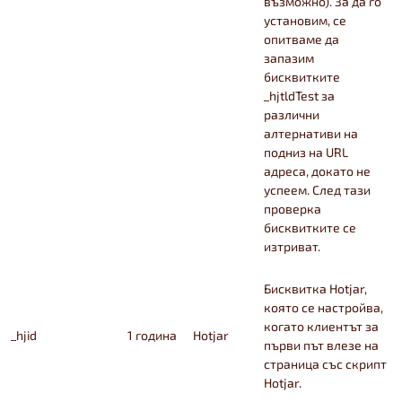
възможно). За да го
установим, се
опитваме да
запазим
бисквитките
_hjtldTest за
различни
алтернативи на
подниз на URL
адреса, докато не
успеем. След тази
проверка
бисквитките се
изтриват.
Бисквитка Hotjar,
която се настройва,
когато клиентът за
_hjid
1 година
Hotjar
първи път влезе на
страница със скрипт
Hotjar.