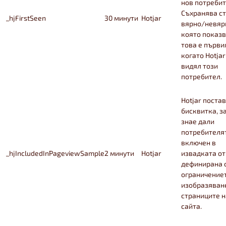
нов потребит
Съхранява с
_hjFirstSeen
30 минути
Hotjar
вярно/невяр
която показв
това е първия
когато Hotjar
видял този
потребител.
Hotjar постав
бисквитка, з
знае дали
потребителя
включен в
_hjIncludedInPageviewSample
2 минути
Hotjar
извадката от
дефинирана 
ограничениет
изобразяван
страниците н
сайта.