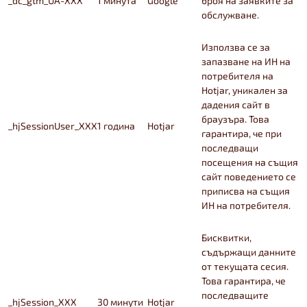
_dc_gtm_UA-XXX
1 минута
Google
броя на заявките за
обслужване.
Използва се за
запазване на ИН на
потребителя на
Hotjar, уникален за
дадения сайт в
браузъра. Това
_hjSessionUser_XXX
1 година
Hotjar
гарантира, че при
последващи
посещения на същия
сайт поведението се
приписва на същия
ИН на потребителя.
Бисквитки,
съдържащи данните
от текущата сесия.
Това гарантира, че
последващите
_hjSession_XXX
30 минути
Hotjar