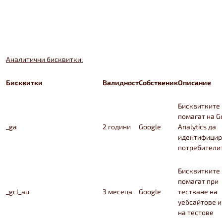
Аналитични бисквитки:
Бисквитки
Валидност
Собственик
Описание
Бисквитките
помагат на G
_ga
2 години
Google
Analytics да
идентифицир
потребители
Бисквитките
помагат при
_gcl_au
3 месеца
Google
тестване на
уебсайтове и
на тестове