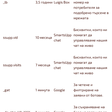
_lb
3,5 години
Luigis Box
номер на
потребителя за
подобрено търсене в
мрежата
Бисквитки, които ни
SmartsUpp
помагат да
ssupp.vid
10 месеца
chat
управляваме нашия
чат на живо
Бисквитки, които ни
SmartsUpp
помагат да
ssupp.visits
7 месеца
chat
управляваме нашия
чат на живо
За четене и
_gat
1 минута
Google
филтриране на
заявки от ботове.
За съхраняване на