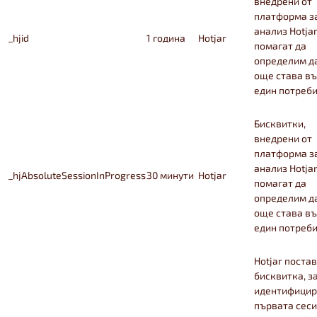
внедрени от
платформа з
анализ Hotjar
_hjid
1 година
Hotjar
помагат да
определим д
още става въ
един потреби
Бисквитки,
внедрени от
платформа з
анализ Hotjar
_hjAbsoluteSessionInProgress
30 минути
Hotjar
помагат да
определим д
още става въ
един потреби
Hotjar постав
бисквитка, з
идентифицир
първата сеси