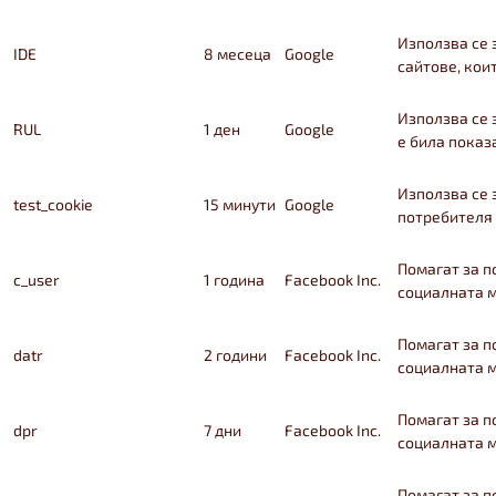
Използва се 
IDE
8 месеца
Google
сайтове, кои
Използва се 
RUL
1 ден
Google
е била показ
Използва се 
test_cookie
15 минути
Google
потребителя
Помагат за п
c_user
1 година
Facebook Inc.
социалната 
Помагат за п
datr
2 години
Facebook Inc.
социалната 
Помагат за п
dpr
7 дни
Facebook Inc.
социалната 
Помагат за п