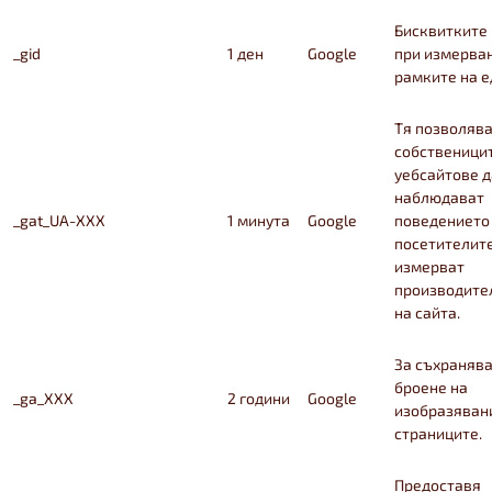
Бисквитките
_gid
1 ден
Google
при измерва
рамките на е
Тя позволява
собственици
уебсайтове д
наблюдават
_gat_UA-XXX
1 минута
Google
поведението
посетителите
измерват
производите
на сайта.
За съхранява
броене на
_ga_XXX
2 години
Google
изобразяван
страниците.
Предоставя