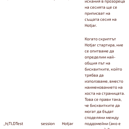
искания в прозореца
на сесията ще се
приписват на
същата сесия на
Hotjar.
Когато скриптът
Hotjar стартира, ние
се опитваме да
определим най-
общия път на
бисквитките, който
трябва да
използваме, вместо
наименованието на
хоста на страницата.
Това се прави така,
че бисквитките да
могат да бъдат
споделяни между
_hjTLDTest
session
Hotjar
поддомейни (ако е