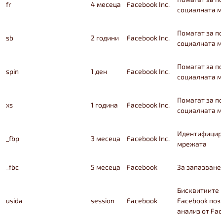
fr
4 месеца
Facebook Inc.
социалната 
Помагат за п
sb
2 години
Facebook Inc.
социалната 
Помагат за п
spin
1 ден
Facebook Inc.
социалната 
Помагат за п
xs
1 година
Facebook Inc.
социалната 
Идентифицир
_fbp
3 месеца
Facebook Inc.
мрежата
_fbc
5 месеца
Facebook
За запазване
Бисквитките
usida
session
Facebook
Facebook по
анализ от Fa