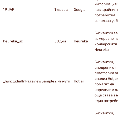
информация 
1P_JAR
1 месец
Google
как крайния
потребител
използва уеб
Бисквитки за
измерване н
heureka_uz
30 дни
Heureka
конверсията
Heureka
Бисквитки,
внедрени от
платформа з
анализ Hotjar
_hjincludedInPageviewSample
2 минути
Hotjar
помагат да
определим д
още става въ
един потреби
Бисквитки,