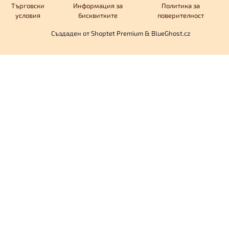
Търговски
Информация за
Политика за
условия
бисквитките
поверителност
Създаден от Shoptet Premium
&
BlueGhost.cz