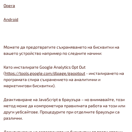
Opera
Android
Можете да предотвратите съхраняването на бисквитки на
вашето устройство например по следните начини:
Като инсталирате Google Analytics Opt Out
(
https://tools.google.com/dlpage/gaoptout
- инсталирането на
програмата спира съхранението на аналитични и
маркетингови бисквитки).
Деактивиране на JavaScript в браузъра – но внимавайте, този
метод може да компрометира правилната работа на този или
други уебсайтове. Процедурите при отделните браузъри са
различни.
Деактивиране на запазването на бисквитки от трети страни —