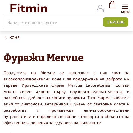
Към
съдържанието
ВИЖ
КОЛИЧКАТ
ТЪРСЕНЕ
КОНЕ
Фуражи Mervue
Продуктите на Mervue се използват в цял свят за
високопроизводителни коне и за поддържане на доброто им
здраве. Ирландската фирма Mervue Laboratories поставя
много силен акцент върху научноизследователската и
развойната дейност на своите продукти. Тази фирма работи с
екип от диетолози, ветеринари и учени от световна класа и
разработва и произвежда най-висококачествени
нутрацевтици и определя световни стандарти в областта на
ефективните решения за здравето на животните.