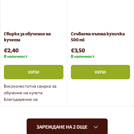
Свирка за обучение на
Сгъваема пътна купичка
кучета
500 ml
€2,40
€3,50
В наличност
В наличност
КУПИ
КУПИ
Високочестотна свирка за
обучение на кучета.
Благодарение на
заключващото се ухо той
може лесно да се закачи на
ключове или
К
ключодържател.
ЗАРЕЖДАНЕ НА 2 ОЩЕ