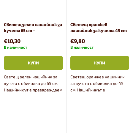
Светещ зелeн нашийник за
Светещ оранжев
кучета 65 cm –
нашийник за кучета 45 cm
презареждаем
– презареждаем
€10,30
€9,80
В наличност
В наличност
КУПИ
КУПИ
Светещ зелeн нашийник за
Светещ оранжев нашийник
кучета с обиколка до 65 см.
за кучета с обиколка до 45
Нашийникът е презареждаем
см. Нашийникът е
и се доставя с USB кабел.
презареждаем и се доставя с
Може лесно да се скъси до
USB кабел. Може лесно да се
желаната дължина.
скъси до желаната дължина.
Осигурява видимост до 400
Осигурява видимост до 400...
м...