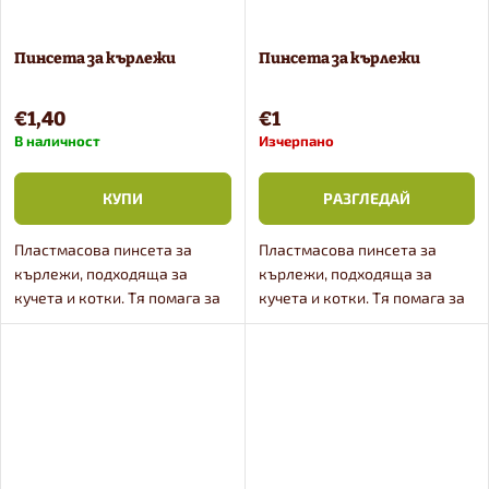
Пинсета за кърлежи
Пинсета за кърлежи
€1,40
€1
В наличност
Изчерпано
КУПИ
РАЗГЛЕДАЙ
Пластмасова пинсета за
Пластмасова пинсета за
кърлежи, подходяща за
кърлежи, подходяща за
кучета и котки. Тя помага за
кучета и котки. Тя помага за
лесното отстраняване на
лесното отстраняване на
захванал се за кожата
захванал се за кожата
кърлеж.
кърлеж.