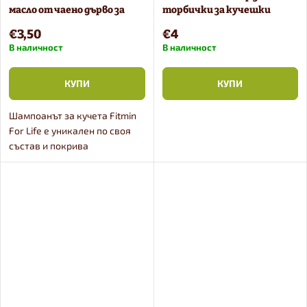
т
масло от чаено дърво за
торбички за кучешки
а
кучета и котки 300 ml
изпражнения
и
€3,50
€4
В наличност
В наличност
т
КУПИ
КУПИ
е
Шампоанът за кучета Fitmin
For Life е уникален по своя
състав и покрива
изискванията за грижа за
козината, която е подложена
на стрес от паразити.