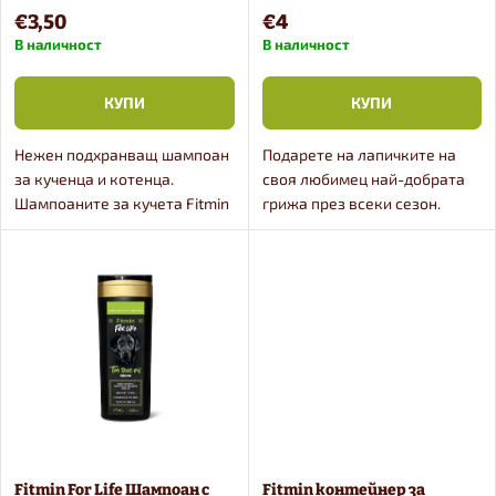
к
котенца 300 ml
н
€3,50
€4
н
В наличност
В наличност
а
а
КУПИ
КУПИ
п
п
Нежен подхранващ шампоан
Подарете на лапичките на
р
за кученца и котенца.
своя любимец най-добрата
р
Шампоаните за кучета Fitmin
грижа през всеки сезон.
For Life са уникални по своя
Кремът за лапи Fitmin For Life
о
състав и покриват
е нежен, но ефективен и
о
изискванията за грижа за
подпомага
д
козината и кожата на всяко...
възстановяването на
д
чувствителната...
у
у
к
к
т
Fitmin For Life Шампоан с
Fitmin контейнер за