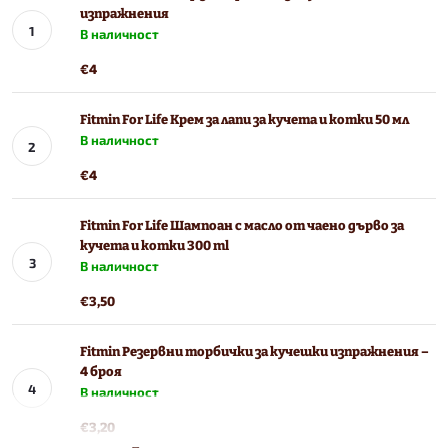
изпражнения
В наличност
€4
Fitmin For Life Крем за лапи за кучета и котки 50 мл
В наличност
€4
Fitmin For Life Шампоан с масло от чаено дърво за
кучета и котки 300 ml
В наличност
€3,50
Fitmin Резервни торбички за кучешки изпражнения –
4 броя
В наличност
€3,20