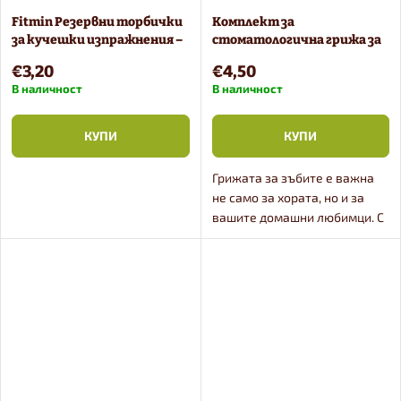
Fitmin Резервни торбички
Комплект за
за кучешки изпражнения –
стоматологична грижа за
4 броя
кучета
€3,20
€4,50
В наличност
В наличност
КУПИ
КУПИ
Грижата за зъбите е важна
не само за хората, но и за
вашите домашни любимци. С
този комплект почистването
и поддържането на зъбите на
вашето куче ще бъде лесно и
ефективно....