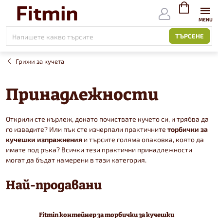
Към
съдържанието
ВИЖ
КОЛИЧКАТ
ТЪРСЕНЕ
Грижи за кучета
Принадлежности
Открили сте кърлеж, докато почиствате кучето си, и трябва да
го извадите? Или пък сте изчерпали практичните
торбички за
кучешки изпражнения
и търсите голяма опаковка, която да
имате под ръка? Всички тези практични принадлежности
могат да бъдат намерени в тази категория.
Най-продавани
Fitmin контейнер за торбички за кучешки