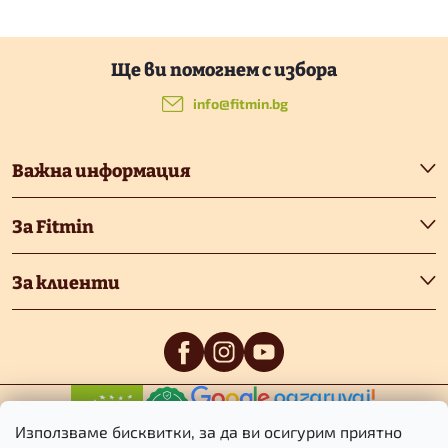
Ф
у
info
@
fitmin.bg
т
Важна информация
е
За Fitmin
р
За клиенти
0
/5
0
/5
Използваме бисквитки, за да ви осигурим приятно