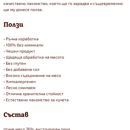
качествено лакомство, което ще го зарадва и същевременно
ще му донесе полза.
Ползи
• Ръчна изработка
• 100% без химикали
• Чешки продукт
• Щадяща обработка на месото
• Без глутен
• Без добавена сол
• Високо съдържание на месо
• Хипоалергенен
• Лесно смилаем
• Отлична хранителна стойност
• Естествено лакомство за кучета
Състав
птиче месо 76%, екструдиран ориз.