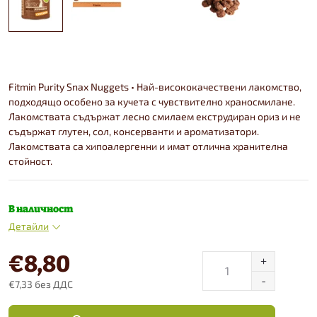
Fitmin Purity Snax Nuggets • Най-висококачествени лакомство,
подходящо особено за кучета с чувствително храносмилане.
Лакомствата съдържат лесно смилаем екструдиран ориз и не
съдържат глутен, сол, консерванти и ароматизатори.
Лакомствата са хипоалергенни и имат отлична хранителна
стойност.
В наличност
Детайли
€8,80
€7,33 без ДДС
Конкретна
цена: