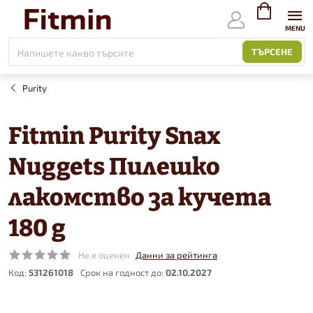
Към
съдържанието
ВИЖ
КОЛИЧКАТ
ТЪРСЕНЕ
Purity
Fitmin Purity Snax
Nuggets Пилешко
лакомство за кучета
180 g
Не е оценен
Данни за рейтинга
Код:
531261018
02.10.2027