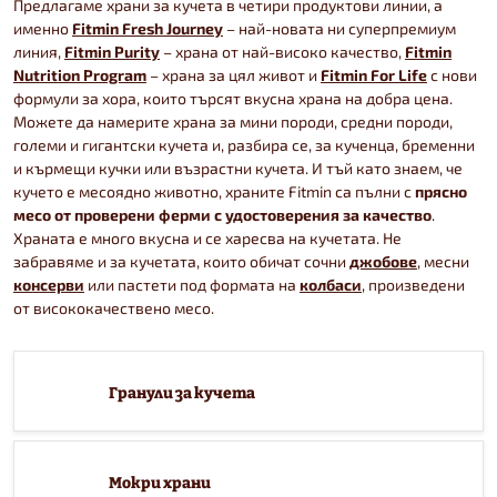
Предлагаме храни за кучета в четири продуктови линии, а
именно
Fitmin Fresh Journey
– най-новата ни суперпремиум
линия,
Fitmin Purity
– храна от най-високо качество,
Fitmin
Nutrition Program
– храна за цял живот и
Fitmin For Life
с нови
формули за хора, които търсят вкусна храна на добра цена.
Можете да намерите храна за мини породи, средни породи,
големи и гигантски кучета и, разбира се, за кученца, бременни
и кърмещи кучки или възрастни кучета. И тъй като знаем, че
кучето е месоядно животно, храните Fitmin са пълни с
прясно
месо от проверени ферми с удостоверения за качество
.
Храната е много вкусна и се харесва на кучетата. Не
забравяме и за кучетата, които обичат сочни
джобове
, месни
консерви
или пастети под формата на
колбаси
, произведени
от висококачествено месо.
Гранули за кучета
Мокри храни