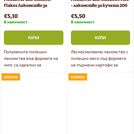
Flakes Лакомство за
- лакомство за кучета 200
кучета 400 g
g
€5,10
€5,50
В наличност
В наличност
КУПИ
КУПИ
Полумеките пилешки
Лесносмилаемо лакомство с
лакомства във формата на
пилешко месо под формата
чипс са идеални за
на пържени картофи за
упражнения, награждаване
кучета от всички породи.
NYAM15
NYAM15
или дори като играчка за
Лакомства за кучета сладки
разкрасяване на деня.
картофи с пилешко месо.