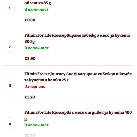
облепиха 85 g
В наличност
€0,80
Fitmin For Life Консервирано говеждо месо за кучета
800 g
В наличност
€3,90
Fitmin Freeze Journey Лиофилизирано говеждо шкембе
за кучета и котки 25 г
Изчерпано
€3,70
Fitmin For Life Консерва с месо от дивеч за кучета 400
g
В наличност
€2,20