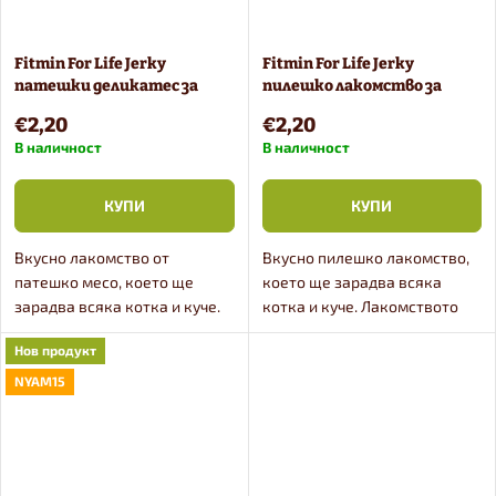
Fitmin For Life Jerky
Fitmin For Life Jerky
патешки деликатес за
пилешко лакомство за
кучета и котки 70 g
кучета и котки 70 g
€2,20
€2,20
В наличност
В наличност
КУПИ
КУПИ
Вкусно лакомство от
Вкусно пилешко лакомство,
патешко месо, което ще
което ще зарадва всяка
зарадва всяка котка и куче.
котка и куче. Лакомството
Лакомството представлява
представлява нарязано
Нов продукт
нарязано на парчета
пилешко месо с естествена
патешко месо с естествена
масленост, изсушено на
NYAM15
масленост, изсушено с топъл
въздух.
и чист...