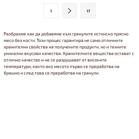
н
П
1
17
а
т
г
р
и
Разбрахме как да добавяме към гранулите истинско прясно
о
н
месо без кости. Този процес гарантира не само отличните
хранителни свойства на получените продукти, но и техните
а
л
уникални вкусови качества. Хранителните вещества остават с
ц
отлично качество и не се разрушават от високите
н
и
температури, както ако месото първо се преработва на
брашно и след това се преработва на гранули.
я
и
е
л
е
м