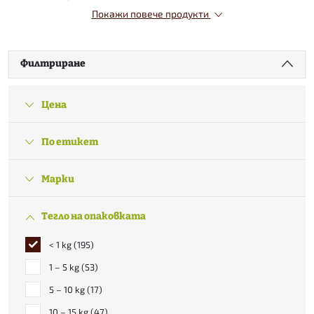
Покажи повече продукти
Филтриране
Цена
По етикет
Марки
Тегло на опаковката
< 1 kg
195
1 – 5 kg
53
5 – 10 kg
17
10 – 15 kg
47