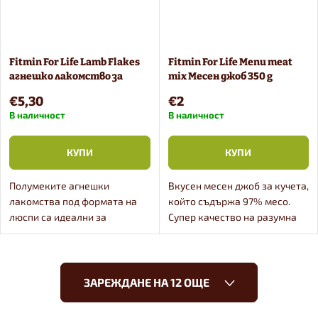
Fitmin For Life Lamb Flakes
Fitmin For Life Menu meat
агнешко лакомство за
mix Месен джоб 350 g
кучета 400 g
€5,30
€2
В наличност
В наличност
КУПИ
КУПИ
Полумеките агнешки
Вкусен месен джоб за кучета,
лакомства под формата на
който съдържа 97% месо.
люспи са идеални за
Супер качество на разумна
обучение, награждаване или
цена в практична опаковка.
просто за разнообразяване
на деня в пълнеща се
К
играчка.
ЗАРЕЖДАНЕ НА 12 ОЩЕ
о