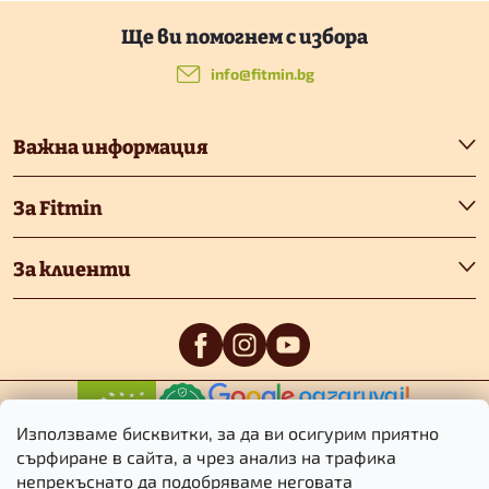
е
Ф
н
у
info
@
fitmin.bg
т
т
и
Важна информация
е
з
За Fitmin
а
р
и
За клиенти
з
б
р
0
/5
0
/5
Използваме бисквитки, за да ви осигурим приятно
о
сърфиране в сайта, а чрез анализ на трафика
непрекъснато да подобряваме неговата