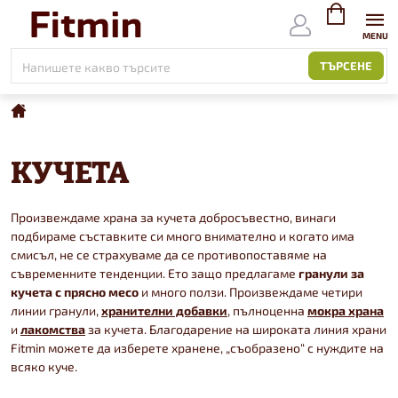
Към
съдържанието
ВИЖ
КОЛИЧКАТ
ТЪРСЕНЕ
Начало
КУЧЕТА
Произвеждаме храна за кучета добросъвестно, винаги
подбираме съставките си много внимателно и когато има
смисъл, не се страхуваме да се противопоставяме на
съвременните тенденции. Ето защо предлагаме
гранули за
кучета с прясно месо
и много ползи. Произвеждаме четири
линии гранули,
хранителни добавки
, пълноценна
мокра храна
и
лакомства
за кучета. Благодарение на широката линия храни
Fitmin можете да изберете хранене, „съобразено“ с нуждите на
всяко куче.