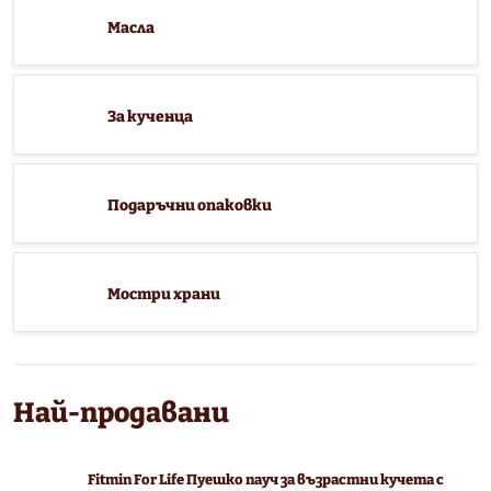
Масла
За кученца
Подаръчни опаковки
Мостри храни
Най-продавани
Fitmin For Life Пуешко пауч за възрастни кучета с