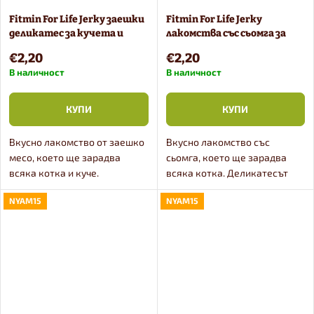
Fitmin For Life Jerky заешки
Fitmin For Life Jerky
деликатес за кучета и
лакомства със сьомга за
котки 70 g
кучета и котки 70 g
€2,20
€2,20
В наличност
В наличност
КУПИ
КУПИ
Вкусно лакомство от заешко
Вкусно лакомство със
месо, което ще зарадва
сьомга, което ще зарадва
всяка котка и куче.
всяка котка. Деликатесът
Лакомството представлява
представлява нарязано на
NYAM15
NYAM15
нарязано на парчета заешко
парчета месо от сьомга с
месо с естествена масленост,
естествено съдържание на
изсушено с топъл и чист...
мазнини, изсушено с топъл
и...