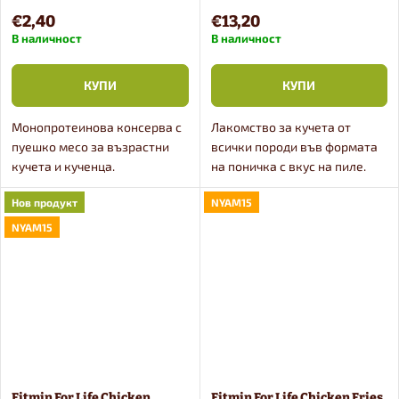
а
кучета 500 g
и
€2,40
€13,20
В наличност
В наличност
т
КУПИ
КУПИ
е
Монопротеинова консерва с
Лакомство за кучета от
пуешко месо за възрастни
всички породи във формата
кучета и кученца.
на поничка с вкус на пиле.
Пълноценната мокра храна
Нов продукт
NYAM15
под формата на пастет е
подходяща и като добавка за
NYAM15
овкусяване на гранули....
Fitmin For Life Chicken
Fitmin For Life Chicken Fries