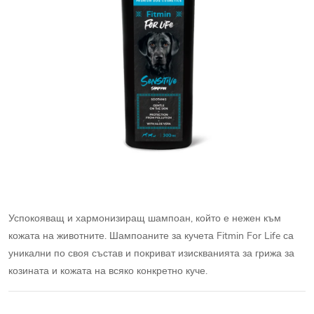
Успокояващ и хармонизиращ шампоан, който е нежен към
кожата на животните. Шампоаните за кучета Fitmin For Life са
уникални по своя състав и покриват изискванията за грижа за
козината и кожата на всяко конкретно куче.