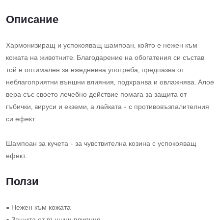
Описание
Хармонизиращ и успокояващ шампоан, който е нежен към
кожата на животните. Благодарение на обогатения си състав
той е оптимален за ежедневна употреба, предпазва от
неблагоприятни външни влияния, подхранва и овлажнява. Алое
вера със своето лечебно действие помага за защита от
гъбички, вируси и екземи, а лайката - с противовъзпалителния
си ефект.
Шампоан за кучета - за чувствителна козина с успокояващ
ефект.
Ползи
• Нежен към кожата
• Защита от външни влияния