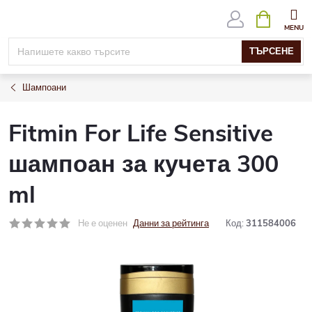
Към
ВИЖ
КОЛИЧК
съдържанието
ТЪРСЕНЕ
Шампоани
Fitmin For Life Sensitive
шампоан за кучета 300
ml
Не е оценен
Данни за рейтинга
Код:
311584006