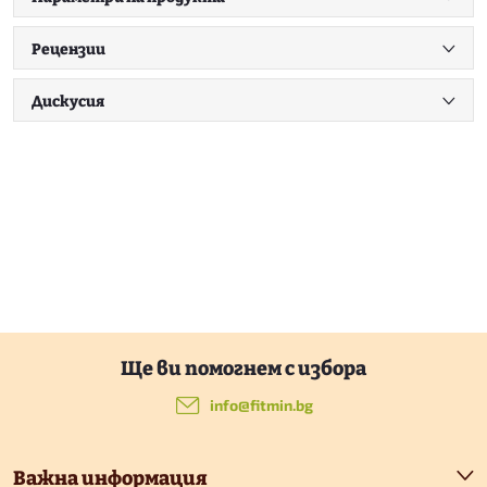
Рецензии
Дискусия
Ф
у
info
@
fitmin.bg
т
Важна информация