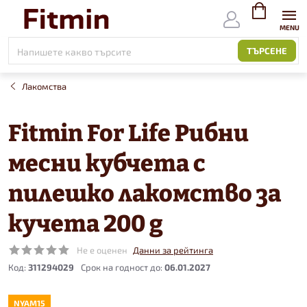
Към
съдържанието
ВИЖ
КОЛИЧКАТ
ТЪРСЕНЕ
Лакомства
Fitmin For Life Рибни
месни кубчета с
пилешко лакомство за
кучета 200 g
Не е оценен
Данни за рейтинга
Код:
311294029
06.01.2027
NYAM15