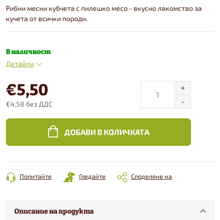
Рибни месни кубчета с пилешко месо - вкусно лакомство за
кучета от всички породи.
В наличност
Детайли
€5,50
€4,58 без ДДС
Конкретна
цена:
ДОБАВИ В КОЛИЧКАТА
Попитайте
Гледайте
Споделяне на
Описание на продукта