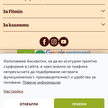
е
За Fitmin
р
За клиенти
0
/5
0
/5
Използваме бисквитки, за да ви осигурим приятно
сърфиране в сайта, а чрез анализ на трафика
непрекъснато да подобряваме неговата
функционалност, производителност и удобство за
Авторско право 2026
Fitmin.bg
. Всички права запазени.
Редактиране
ползване.
Повече информация
на настройките за бисквитките
Настройки
Търговски
Информация за
Политика за
условия
бисквитките
поверителност
ОТХВЪРЛИ
ПРИЕМИ
Създаден от Shoptet Premium
&
BlueGhost.cz