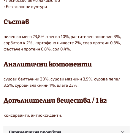
• Лесносмилаемо лакомство
• Без зърнени култури
Състав
пилешко месо 73,8%, треска 10%, растителен глицерин 8%,
сорбитол 4,2%, картофено нишесте 2%, соев протеин 0,8%,
фъстъчен протеин 0,8%, сол 0,4%.
Аналитични компоненти
сурови белтъчини 30%, сурови мазнини 3,5%, сурова пепел
3,5%, сурови влакнини 1%, влага 23%.
Допълнителни вещества / 1 кг
консерванти, антиоксиданти.
Параметри на продукта