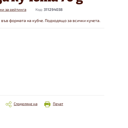
ни за рейтинга
Код:
311294038
 във формата на кубче. Подходящо за всички кучета.
Споделяне на
Печат