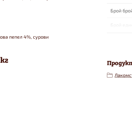
Брой бро
Брой еди
ова пепел 4%, сурови
кг
Продукт
Лакомс