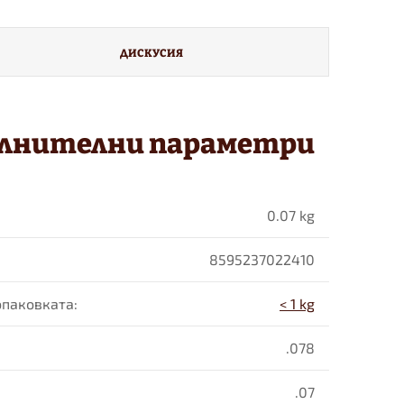
ДИСКУСИЯ
лнителни параметри
0.07 kg
8595237022410
 опаковката
:
< 1 kg
.078
.07