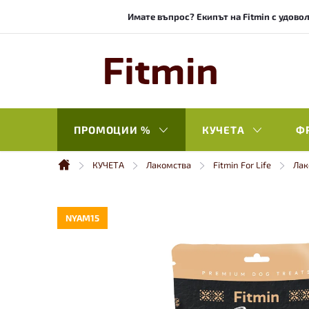
Към
Имате въпрос? Екипът на Fitmin с удовол
съдържанието
ПРОМОЦИИ %
КУЧЕТА
Ф
КУЧЕТА
Лакомства
Fitmin For Life
Лак
Начало
NYAM15