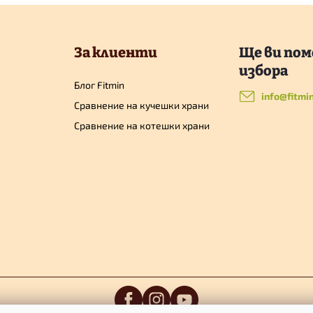
За клиенти
Блог Fitmin
info
@
fitmi
Сравнение на кучешки храни
Сравнение на котешки храни