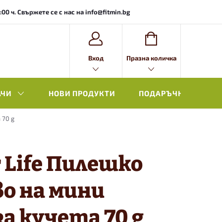
0 ч. Свържете се с нас на info@fitmin.bg
ВИЖ
Вход
Празна количка
КОЛИЧКАТА
АЧИ
НОВИ ПРОДУКТИ
ПОДАРЪЧНА ОПАКОВ
 70 g
r Life Пилешко
о на мини
а кучета 70 g