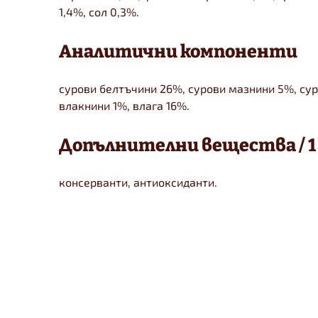
1,4%, сол 0,3%.
Аналитични компоненти
сурови белтъчини 26%, сурови мазнини 5%, сур
влакнини 1%, влага 16%.
Допълнителни вещества / 1 
консерванти, антиоксиданти.