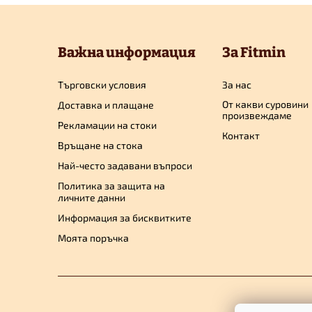
Ф
у
Важна информация
За Fitmin
т
Търговски условия
За нас
От какви суровини
Доставка и плащане
е
произвеждаме
Рекламации на стоки
Контакт
Връщане на стока
р
Най-често задавани въпроси
Политика за защита на
личните данни
Информация за бисквитките
Моята поръчка