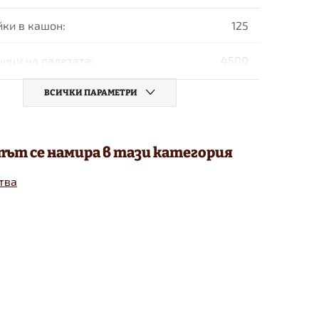
йки в кашон
:
125
ници на палетaта
:
4500
ВСИЧКИ ПАРАМЕТРИ
ът се намира в тази категория
тва