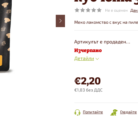
Не е оценен
Дан
Меко лакомство с вкус на пиле
Артикулът е продаден…
Изчерпано
Детайли
€2,20
€1,83 без ДДС
Конкретна
цена:
Попитайте
Гледайте