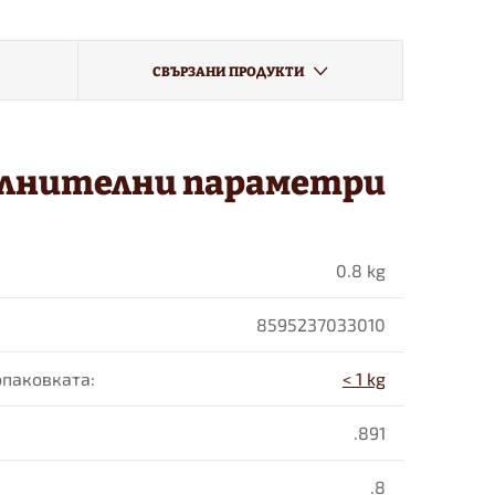
СВЪРЗАНИ ПРОДУКТИ
лнителни параметри
0.8 kg
8595237033010
 опаковката
:
< 1 kg
.891
.8