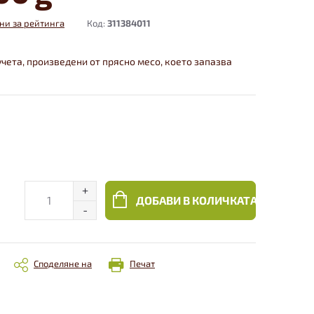
ни за рейтинга
Код:
311384011
чета, произведени от прясно месо, което запазва
ДОБАВИ В КОЛИЧКАТА
Споделяне на
Печат