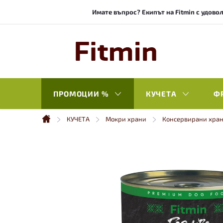
Към
Имате въпрос? Екипът на Fitmin с удовол
съдържанието
ПРОМОЦИИ %
КУЧЕТА
Ф
КУЧЕТА
Мокри храни
Консервирани хра
Начало