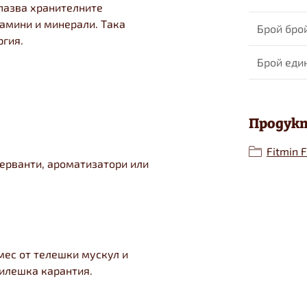
пазва хранителните
амини и минерали. Така
Брой бро
ргия.
Брой еди
Продукт
Fitmin F
серванти, ароматизатори или
мес от телешки мускул и
пилешка карантия.