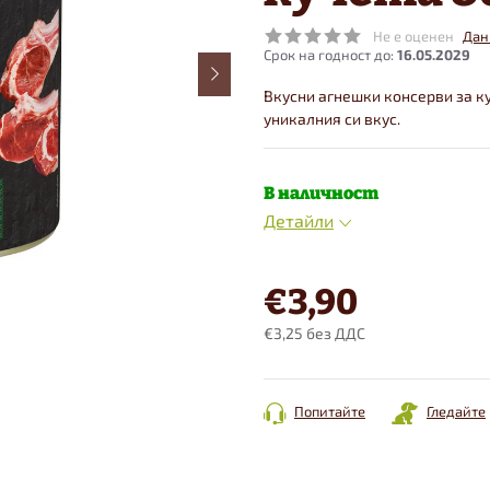
Не е оценен
Дан
16.05.2029
Вкусни агнешки консерви за ку
уникалния си вкус.
В наличност
Детайли
€3,90
€3,25 без ДДС
Конкретна
цена:
Попитайте
Гледайте