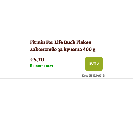
Fitmin For Life Duck Flakes
лакомство за кучета 400 g
€5,70
КУПИ
В наличност
Код:
511214013