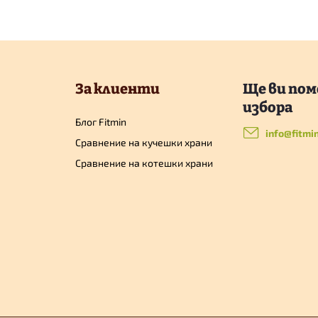
За клиенти
Блог Fitmin
info
@
fitmi
Сравнение на кучешки храни
Сравнение на котешки храни