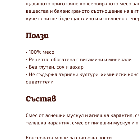
щадящото приготвяне консервираното месо за
вещества и балансираното съотношение на вит
кучето ви ще бъде щастливо и изпълнено с ене
Ползи
• 100% месо
• Рецепта, обогатена с витамини и минерали
• Без глутен, соя и захар
• Не съдържа зърнени култури, химически кон
оцветители
Състав
Смес от агнешки мускул и агнешка карантия, с
телешка карантия, смес от пилешки мускул и 
Консервата може да съдържа кости.