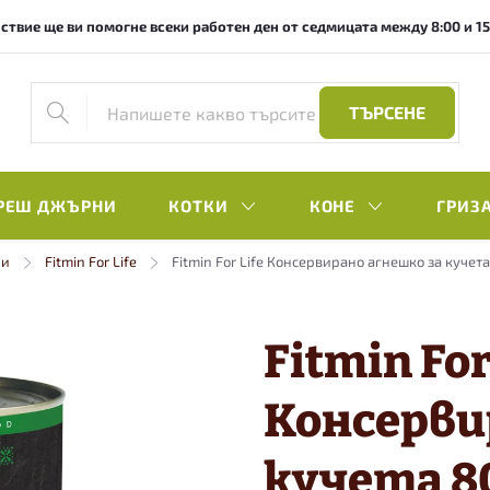
ствие ще ви помогне всеки работен ден от седмицата между 8:00 и 15:0
ТЪРСЕНЕ
РЕШ ДЖЪРНИ
КОТКИ
КОНЕ
ГРИЗ
ни
Fitmin For Life
Fitmin For Life Консервирано агнешко за кучета
Fitmin For
Консерви
кучета 8