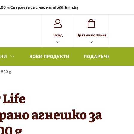
0 ч. Свържете се с нас на info@fitmin.bg
ВИЖ
Вход
Празна количка
КОЛИЧКАТА
АЧИ
НОВИ ПРОДУКТИ
ПОДАРЪЧНА ОПАКОВ
 800 g
 Life
рано агнешко за
00 g