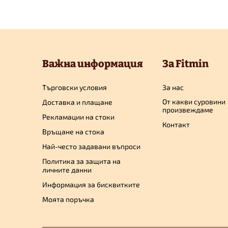
Ф
у
Важна информация
За Fitmin
т
Търговски условия
За нас
От какви суровини
Доставка и плащане
е
произвеждаме
Рекламации на стоки
Контакт
Връщане на стока
р
Най-често задавани въпроси
Политика за защита на
личните данни
Информация за бисквитките
Моята поръчка