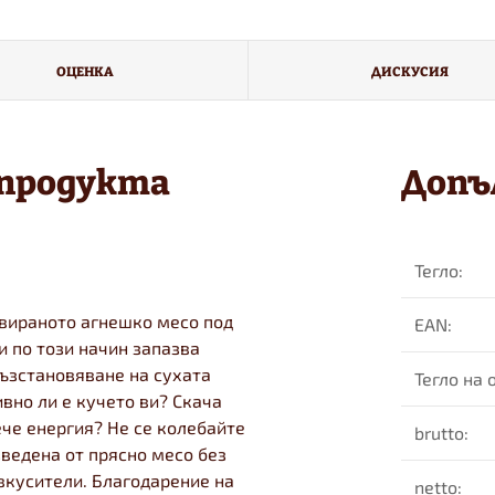
ОЦЕНКА
ДИСКУСИЯ
 продукта
Допъ
Тегло
:
ервираното агнешко месо под
EAN
:
и по този начин запазва
възстановяване на сухата
Тегло на
вно ли е кучето ви? Скача
ече енергия? Не се колебайте
brutto
:
зведена от прясно месо без
вкусители. Благодарение на
netto
: