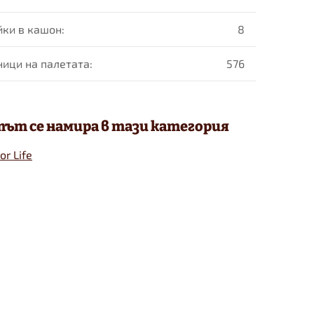
йки в кашон
:
8
ници на палетaта
:
576
ът се намира в тази категория
or Life