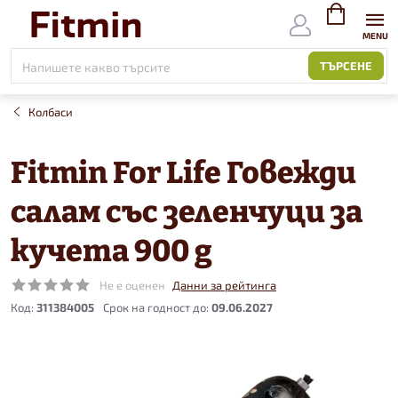
Към
съдържанието
ВИЖ
КОЛИЧКАТ
ТЪРСЕНЕ
Колбаси
Fitmin For Life Говежди
салам със зеленчуци за
кучета 900 g
Не е оценен
Данни за рейтинга
Код:
311384005
09.06.2027