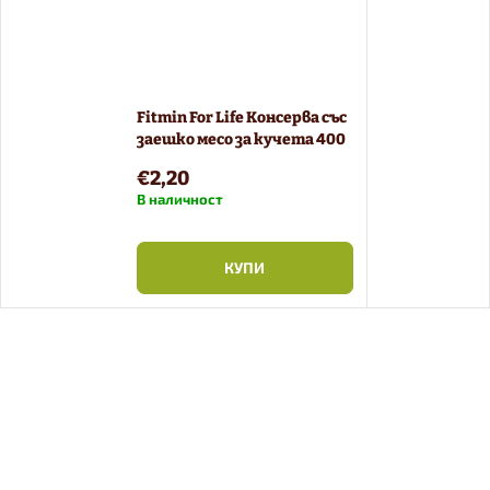
Fitmin For Life Консерва със
заешко месо за кучета 400
г
€2,20
В наличност
КУПИ