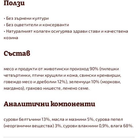
Ползи
• Без зърнени култури
• Без оцветители и консерванти
• Натуралният колаген осигурява здрави стави и качествена
козина
Състав
месо и продукти от животински произход 90% (пилешки
четвъртинки, птичи хрущяли и кожа, свински кренвирши,
говеждо месо и дреболии 12%), зеленчуци 10% (моркови,
магданоз), грахово нишесте, ленено семе.
Аналитични компоненти
сурови белтъчини 13%, масла и мазнини 5%, сурова пепел
(неорганични вещества) 3%, сурови влакнини 0,9%, влага 68%.