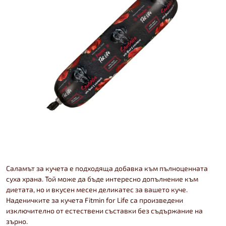
Саламът за кучета е подходяща добавка към пълноценната
суха храна. Той може да бъде интересно допълнение към
диетата, но и вкусен месен деликатес за вашето куче.
Наденичките за кучета Fitmin for Life са произведени
изключително от естествени съставки без съдържание на
зърно.