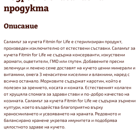
продукта
Описание
Саламът за кучета Fitmin for Life е стерилизиран продукт,
произведен изключително от естествени съставки. Саламът за
кучета Fitmin for Life не съдържа консерванти, изкуствени
аромати, оцветители, ГМО или глутен. Добавените пресни
зеленчуци и ленено семе доставят на кучето ценни минерали и
витамини, омега 3 ненаситени киселини и влакнини, наред с
всичко останало. Морковите съдържат каротин, който е
полезен за зрението, косата и кожата. Естественият колаген
от хрущяла спомага за здрави стави и по-добро качество на
козината. Саламът за кучета Fitmin for Life не съдържа зърнени
култури, което въздейства благоприятно върху
храносмилането и усвояването на храната. Редовното и
балансирано хранене укрепва имунитета и подобрява
цялостното здраве на кучето.