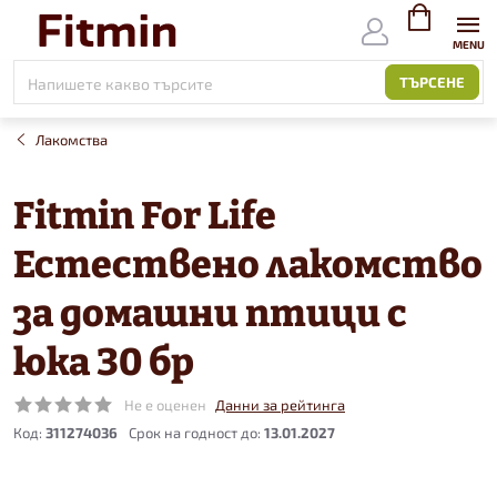
Към
съдържанието
ВИЖ
КОЛИЧКАТ
ТЪРСЕНЕ
Лакомства
Fitmin For Life
Естествено лакомство
за домашни птици с
юка 30 бр
Не е оценен
Данни за рейтинга
Код:
311274036
13.01.2027