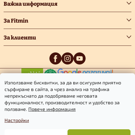
т
Важна информация
е
За Fitmin
р
За клиенти
0
/5
0
/5
Използваме бисквитки, за да ви осигурим приятно
сърфиране в сайта, а чрез анализ на трафика
непрекъснато да подобряваме неговата
функционалност, производителност и удобство за
Авторско право 2026
Fitmin.bg
. Всички права запазени.
Редактиране
ползване.
Повече информация
на настройките за бисквитките
Настройки
Търговски
Информация за
Политика за
условия
бисквитките
поверителност