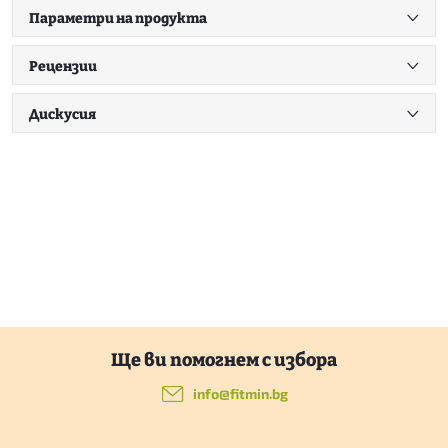
Параметри на продукта
Рецензии
Дискусия
Ф
у
info
@
fitmin.bg