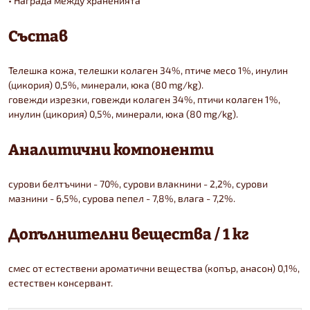
• Награда между храненията
Състав
Телешка кожа, телешки колаген 34%, птиче месо 1%, инулин
(цикория) 0,5%, минерали, юка (80 mg/kg).
говежди изрезки, говежди колаген 34%, птичи колаген 1%,
инулин (цикория) 0,5%, минерали, юка (80 mg/kg).
Аналитични компоненти
сурови белтъчини - 70%, сурови влакнини - 2,2%, сурови
мазнини - 6,5%, сурова пепел - 7,8%, влага - 7,2%.
Допълнителни вещества / 1 кг
смес от естествени ароматични вещества (копър, анасон) 0,1%,
естествен консервант.