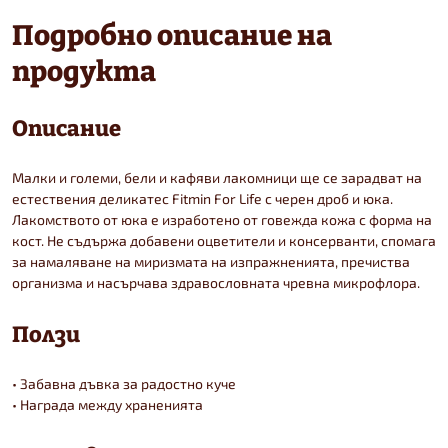
Подробно описание на
продукта
Описание
Малки и големи, бели и кафяви лакомници ще се зарадват на
естествения деликатес Fitmin For Life с черен дроб и юка.
Лакомството от юка е изработено от говежда кожа с форма на
кост. Не съдържа добавени оцветители и консерванти, спомага
за намаляване на миризмата на изпражненията, пречиства
организма и насърчава здравословната чревна микрофлора.
Ползи
• Забавна дъвка за радостно куче
• Награда между храненията