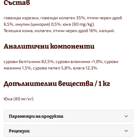
Състав
говежди изрезки, говежди колаген 35%, птичи черен дроб
6,5%, инулин (цикория) 0,5%, юка (80 mg/kg).
Телешка кожа, колаген, птичи черен дроб 16%, калций.
Аналитични компоненти
сурови белтъчини 82,5%, сурови влакнини <1,0%, сурови
мазнини 1,5%, сурова пепел 5,8%, влага 12,3%.
Допълнителни вещества / 1 кг
Юка (80 мг/кг)
Параметри на продукта
Рецензии