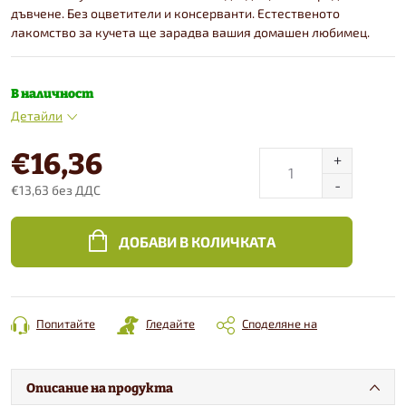
дъвчене. Без оцветители и консерванти. Естественото
лакомство за кучета ще зарадва вашия домашен любимец.
В наличност
Детайли
€16,36
€13,63 без ДДС
Конкретна
цена:
ДОБАВИ В КОЛИЧКАТА
Попитайте
Гледайте
Споделяне на
Описание на продукта