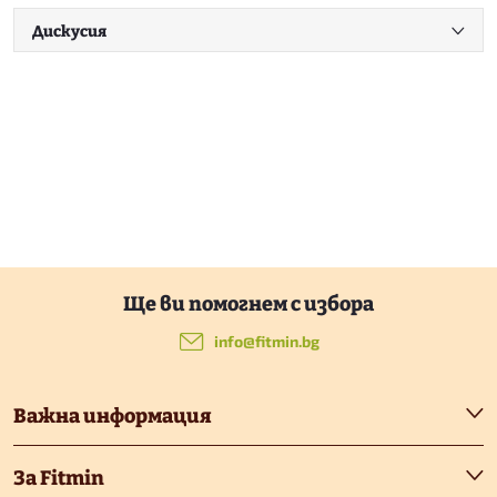
Дискусия
Ф
у
info
@
fitmin.bg
т
Важна информация
е
За Fitmin