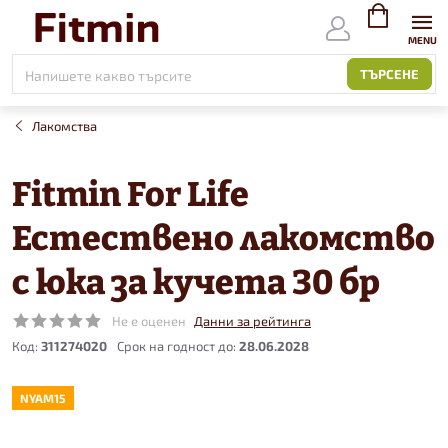
Към
съдържанието
ВИЖ
КОЛИЧКАТ
ТЪРСЕНЕ
Лакомства
Fitmin For Life
Естествено лакомство
с юка за кучета 30 бр
Не е оценен
Данни за рейтинга
Код:
311274020
28.06.2028
NYAM15