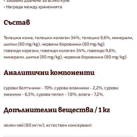
• Забавно дъвчене за всяко куче
• Награда между храненията
Състав
Телешка кожа, телешки колаген 34%, телешко 9,6%, минерали,
шипки (80 mg/kg), червени боровинки (80 mg/kg).
говежди изрезки, говежди колаген 34%, говеждо 9,6%,
минерали, шипка (80 mg/kg), червена боровинка (80 mg/kg).
Аналитични компоненти
сурови белтъчини - 70%, сурови влакнини - 2,2%, сурови
мазнини - 6,5%, сурова пепел - 7,8%, влага - 7,2%.
Допълнителни вещества / 1 кг
зелен чай (80 мг/кг), естествен консервант.