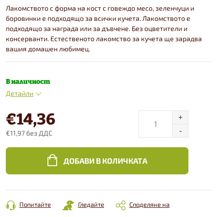
Лакомството с форма на кост с говеждо месо, зеленчуци и
боровинки е подходящо за всички кучета. Лакомството е
подходящо за награда или за дъвчене. Без оцветители и
консерванти. Естественото лакомство за кучета ще зарадва
вашия домашен любимец.
В наличност
Детайли
€14,36
€11,97 без ДДС
Конкретна
цена:
ДОБАВИ В КОЛИЧКАТА
Попитайте
Гледайте
Споделяне на