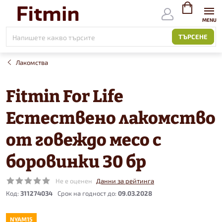
Към
съдържанието
ВИЖ
КОЛИЧКАТ
ТЪРСЕНЕ
Лакомства
Fitmin For Life
Естествено лакомство
от говеждо месо с
боровинки 30 бр
Не е оценен
Данни за рейтинга
Код:
311274034
09.03.2028
NYAM15