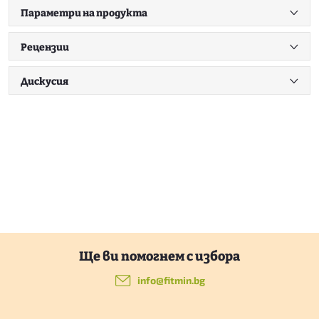
Параметри на продукта
Рецензии
Дискусия
Ф
у
info
@
fitmin.bg