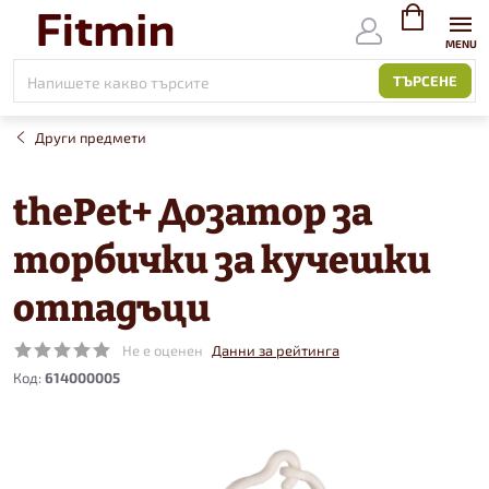
Към
съдържанието
ВИЖ
КОЛИЧКАТ
ТЪРСЕНЕ
Други предмети
thePet+ Дозатор за
торбички за кучешки
отпадъци
Не е оценен
Данни за рейтинга
Код:
614000005