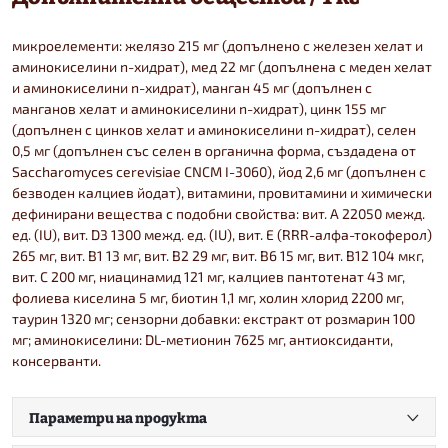
микроелементи: желязо 215 мг (допълнено с железен хелат и
аминокиселини n-хидрат), мед 22 мг (допълнена с меден хелат
и аминокиселини n-хидрат), манган 45 мг (допълнен с
манганов хелат и аминокиселини n-хидрат), цинк 155 мг
(допълнен с цинков хелат и аминокиселини n-хидрат), селен
0,5 мг (допълнен със селен в органична форма, създадена от
Saccharomyces cerevisiae CNCM I-3060), йод 2,6 мг (допълнен с
безводен калциев йодат), витамини, провитамини и химически
дефинирани вещества с подобни свойства: вит. А 22050 межд.
ед. (IU), вит. D3 1300 межд. ед. (IU), вит. E (RRR-алфа-токоферол)
265 мг, вит. B1 13 мг, вит. B2 29 мг, вит. B6 15 мг, вит. B12 104 мкг,
вит. С 200 мг, ниацинамид 121 мг, калциев пантотенат 43 мг,
фолиева киселина 5 мг, биотин 1,1 мг, холин хлорид 2200 мг,
таурин 1320 мг; сензорни добавки: екстракт от розмарин 100
мг; аминокиселини: DL-метионин 7625 мг, антиоксиданти,
консерванти.
Параметри на продукта