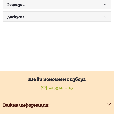
Рецензии
Дискусия
Ф
у
info
@
fitmin.bg
т
Важна информация