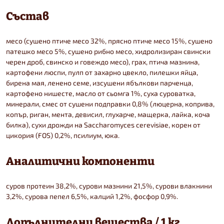
Състав
месо (сушено птиче месо 32%, прясно птиче месо 15%, сушено
патешко месо 5%, сушено рибно месо, хидролизиран свински
черен дроб, свинско и говеждо месо), грах, птича мазнина,
картофени люспи, пулп от захарно цвекло, пилешки яйца,
бирена мая, ленено семе, изсушени ябълкови парченца,
картофено нишесте, масло от сьомга 1%, суха суроватка,
минерали, смес от сушени подправки 0,8% (люцерна, коприва,
копър, риган, мента, девисил, глухарче, мащерка, лайка, коча
билка), сухи дрожди на Saccharomyces cerevisiae, корен от
цикория (FOS) 0,2%, псилиум, юка.
Аналитични компоненти
суров протеин 38,2%, сурови мазнини 21,5%, сурови влакнини
3,2%, сурова пепел 6,5%, калций 1,2%, фосфор 0,9%.
Допълнителни вещества / 1 кг