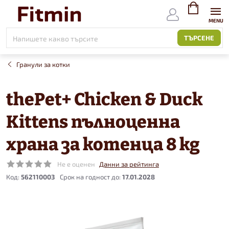
Към
съдържанието
ВИЖ
КОЛИЧКАТ
ТЪРСЕНЕ
Гранули за котки
thePet+ Chicken & Duck
Kittens пълноценна
храна за котенца 8 kg
Не е оценен
Данни за рейтинга
Код:
562110003
17.01.2028