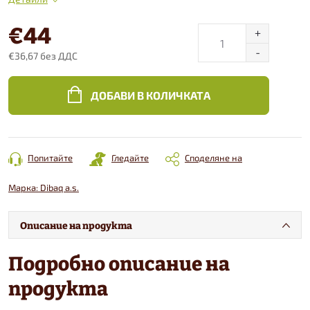
€44
€36,67 без ДДС
Конкретна
цена:
ДОБАВИ В КОЛИЧКАТА
Попитайте
Гледайте
Споделяне на
Марка:
Dibaq a.s.
Описание на продукта
Подробно описание на
продукта