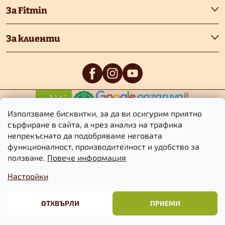
е
За Fitmin
р
За клиенти
0
/5
0
/5
Използваме бисквитки, за да ви осигурим приятно
сърфиране в сайта, а чрез анализ на трафика
непрекъснато да подобряваме неговата
функционалност, производителност и удобство за
Авторско право 2026
Fitmin.bg
. Всички права запазени.
Редактиране
ползване.
Повече информация
на настройките за бисквитките
Настройки
Търговски
Информация за
Политика за
условия
бисквитките
поверителност
ОТХВЪРЛИ
ПРИЕМИ
Създаден от Shoptet Premium
&
BlueGhost.cz