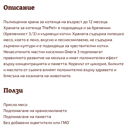
Описание
Пълноценна храна за котенца на възраст до 12 месеца.
Храната за котенца ThePet+ е подходяща и за бременни
(бременност 3/3) и кърмещи котки. Храната съдържа пилешко
месо, което е леко, вкусно и лесносмилаемо, не съдържа
зърнени култури и е подходяща за чувствителни котки.
Ненаситените мастни киселини Омега 3 подпомагат
правилното развитие на мозъка и имат положителен ефект
върху концентрацията и паметта. Коренът от цикория, билките
и маслото от сьомга влияят положително върху здравето и
блясъка на козината на животните.
Ползи
Прясно месо
Подпомагане на храносмилането
Подпомагане на паметта
Без добавени оцветители или ГМО