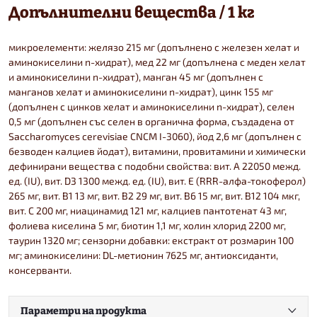
Допълнителни вещества / 1 кг
микроелементи: желязо 215 мг (допълнено с железен хелат и
аминокиселини n-хидрат), мед 22 мг (допълнена с меден хелат
и аминокиселини n-хидрат), манган 45 мг (допълнен с
манганов хелат и аминокиселини n-хидрат), цинк 155 мг
(допълнен с цинков хелат и аминокиселини n-хидрат), селен
0,5 мг (допълнен със селен в органична форма, създадена от
Saccharomyces cerevisiae CNCM I-3060), йод 2,6 мг (допълнен с
безводен калциев йодат), витамини, провитамини и химически
дефинирани вещества с подобни свойства: вит. А 22050 межд.
ед. (IU), вит. D3 1300 межд. ед. (IU), вит. E (RRR-алфа-токоферол)
265 мг, вит. B1 13 мг, вит. B2 29 мг, вит. B6 15 мг, вит. B12 104 мкг,
вит. С 200 мг, ниацинамид 121 мг, калциев пантотенат 43 мг,
фолиева киселина 5 мг, биотин 1,1 мг, холин хлорид 2200 мг,
таурин 1320 мг; сензорни добавки: екстракт от розмарин 100
мг; аминокиселини: DL-метионин 7625 мг, антиоксиданти,
консерванти.
Параметри на продукта