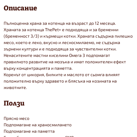
Описание
Пълноценна храна за котенца на възраст до 12 месеца.
Храната за котенца ThePet+ е подходяща и за бременни
(бременност 3/3) и кърмещи котки. Храната съдържа пилешко
месо, което е леко, вкусно и лесносмилаемо, не съдържа
зърнени култури и е подходяща за чувствителни котки.
Ненаситените мастни киселини Омега 3 подпомагат
правилното развитие на мозъка и имат положителен ефект
върху концентрацията и паметта.
Коренът от цикория, билките и маслото от сьомга влияят
положително върху здравето и блясъка на козината на
животните.
Ползи
Прясно месо
Подпомагане на храносмилането
Подпомагане на паметта