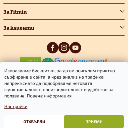
е
За Fitmin
р
За клиенти
0
/5
0
/5
Използваме бисквитки, за да ви осигурим приятно
сърфиране в сайта, а чрез анализ на трафика
непрекъснато да подобряваме неговата
функционалност, производителност и удобство за
Авторско право 2026
Fitmin.bg
. Всички права запазени.
Редактиране
ползване.
Повече информация
на настройките за бисквитките
Настройки
Търговски
Информация за
Политика за
условия
бисквитките
поверителност
ОТХВЪРЛИ
ПРИЕМИ
Създаден от Shoptet Premium
&
BlueGhost.cz