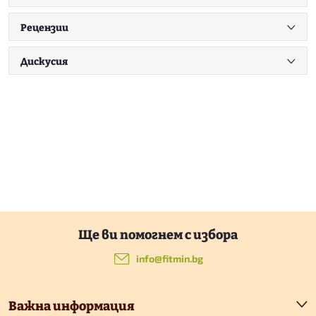
Рецензии
Дискусия
Ф
у
info
@
fitmin.bg
т
Важна информация