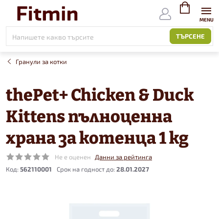
Към
съдържанието
ВИЖ
КОЛИЧКАТ
ТЪРСЕНЕ
Гранули за котки
thePet+ Chicken & Duck
Kittens пълноценна
храна за котенца 1 kg
Не е оценен
Данни за рейтинга
Код:
562110001
28.01.2027