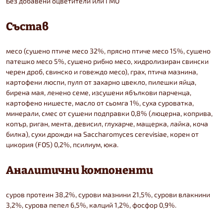
Без добавени оцветители или ГМО
Състав
месо (сушено птиче месо 32%, прясно птиче месо 15%, сушено
патешко месо 5%, сушено рибно месо, хидролизиран свински
черен дроб, свинско и говеждо месо), грах, птича мазнина,
картофени люспи, пулп от захарно цвекло, пилешки яйца,
бирена мая, ленено семе, изсушени ябълкови парченца,
картофено нишесте, масло от сьомга 1%, суха суроватка,
минерали, смес от сушени подправки 0,8% (люцерна, коприва,
копър, риган, мента, девисил, глухарче, мащерка, лайка, коча
билка), сухи дрожди на Saccharomyces cerevisiae, корен от
цикория (FOS) 0,2%, псилиум, юка.
Аналитични компоненти
суров протеин 38,2%, сурови мазнини 21,5%, сурови влакнини
3,2%, сурова пепел 6,5%, калций 1,2%, фосфор 0,9%.