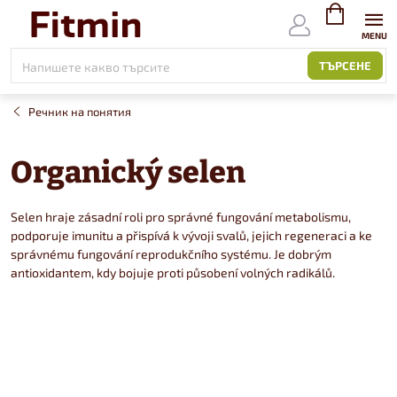
Към
съдържанието
ВИЖ
КОЛИЧКАТ
ТЪРСЕНЕ
Речник на понятия
Organický selen
Selen hraje zásadní roli pro správné fungování metabolismu,
podporuje imunitu a přispívá k vývoji svalů, jejich regeneraci a ke
správnému fungování reprodukčního systému. Je dobrým
antioxidantem, kdy bojuje proti působení volných radikálů.