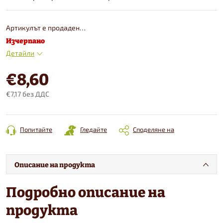
Артикулът е продаден…
Изчерпано
Детайли
€8,60
€7,17 без ДДС
Конкретна
цена:
Попитайте
Гледайте
Споделяне на
Описание на продукта
Подробно описание на
продукта