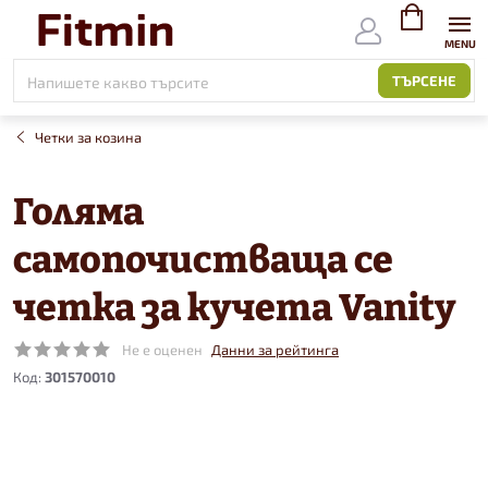
Към
съдържанието
ВИЖ
КОЛИЧКАТ
ТЪРСЕНЕ
Четки за козина
Голяма
самопочистваща се
четка за кучета Vanity
Не е оценен
Данни за рейтинга
Код:
301570010