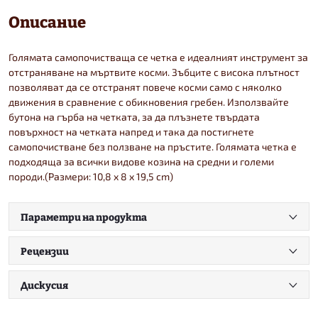
Описание
Голямата самопочистваща се четка е идеалният инструмент за
отстраняване на мъртвите косми. Зъбците с висока плътност
позволяват да се отстранят повече косми само с няколко
движения в сравнение с обикновения гребен. Използвайте
бутона на гърба на четката, за да плъзнете твърдата
повърхност на четката напред и така да постигнете
самопочистване без ползване на пръстите. Голямата четка е
подходяща за всички видове козина на средни и големи
породи.(Размери: 10,8 x 8 x 19,5 cm)
Параметри на продукта
Рецензии
Дискусия