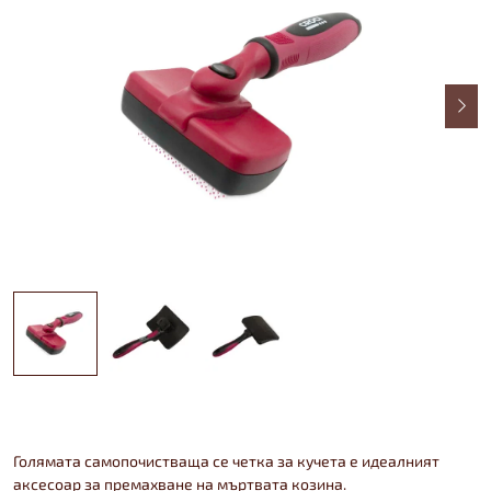
Голямата самопочистваща се четка за кучета е идеалният
аксесоар за премахване на мъртвата козина.