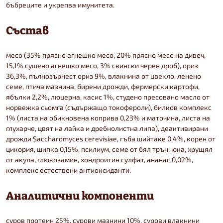
бъбреците и укрепва имунитета.
Състав
месо (35% прясно агнешко месо, 20% прясно месо на дивеч,
15,1% сушено агнешко месо, 3% свински черен дроб), ориз
36,3%, пълнозърнест ориз 9%, влакнина от цвекло, ленено
семе, птича мазнина, бирени дрожди, фермерски картофи,
ябълки 2,2%, люцерна, касис 1%, студено пресовано масло от
норвежка сьомга (съдържащо токофероли), билков комплекс
1% (листа на обикновена коприва 0,23% и маточина, листа на
глухарче, цвят на лайка и дребнолистна липа), деактивирани
дрожди Saccharomyces cerevisiae, гъба шийтаке 0,4%, корен от
цикория, шипка 0,15%, псилиум, семе от бял трън, юка, хрущял
от акула, глюкозамин, хондроитин сулфат, ананас 0,02%,
комплекс естествени антиоксиданти.
Аналитични компоненти
суров протеин 25%, сурови мазнини 10%, сурови влакнини