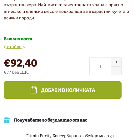
възрастни хора. Най-висококачествената храна с прясно
агнешко и еленско месо е подходяща за възрастни кучета от
всички породи.
В наличност
Детайли
€92,40
€77 без ДДС
Конкретна
цена:
ДОБАВИ В КОЛИЧКАТА
Получавате го безплатно от нас
Fitmin Purity Консервирано говеждо месо за