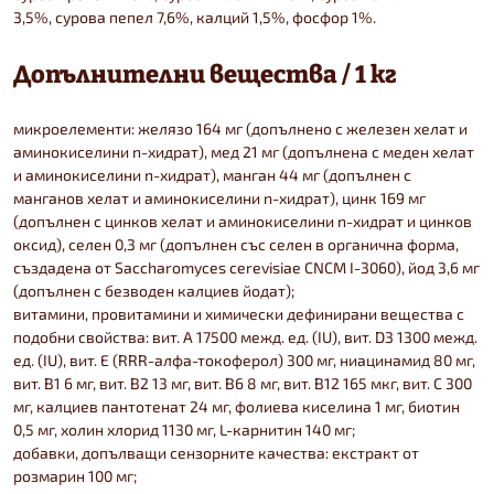
3,5%, сурова пепел 7,6%, калций 1,5%, фосфор 1%.
Допълнителни вещества / 1 кг
микроелементи: желязо 164 мг (допълнено с железен хелат и
аминокиселини n-хидрат), мед 21 мг (допълнена с меден хелат
и аминокиселини n-хидрат), манган 44 мг (допълнен с
манганов хелат и аминокиселини n-хидрат), цинк 169 мг
(допълнен с цинков хелат и аминокиселини n-хидрат и цинков
оксид), селен 0,3 мг (допълнен със селен в органична форма,
създадена от Saccharomyces cerevisiae CNCM I-3060), йод 3,6 мг
(допълнен с безводен калциев йодат);
витамини, провитамини и химически дефинирани вещества с
подобни свойства: вит. А 17500 межд. ед. (IU), вит. D3 1300 межд.
ед. (IU), вит. E (RRR-алфа-токоферол) 300 мг, ниацинамид 80 мг,
вит. B1 6 мг, вит. B2 13 мг, вит. B6 8 мг, вит. B12 165 мкг, вит. C 300
мг, калциев пантотенат 24 мг, фолиева киселина 1 мг, биотин
0,5 мг, холин хлорид 1130 мг, L-карнитин 140 мг;
добавки, допълващи сензорните качества: екстракт от
розмарин 100 мг;