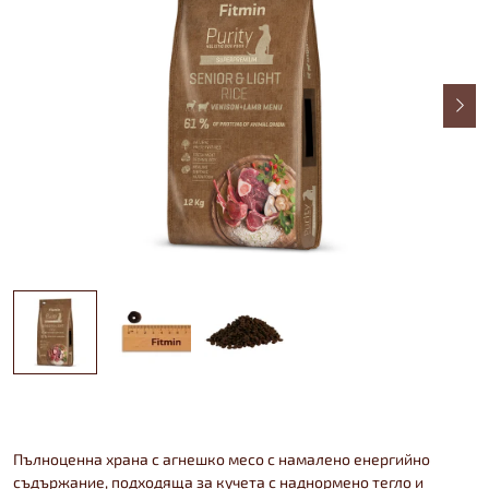
Пълноценна храна с агнешко месо с намалено енергийно
съдържание, подходяща за кучета с наднормено тегло и