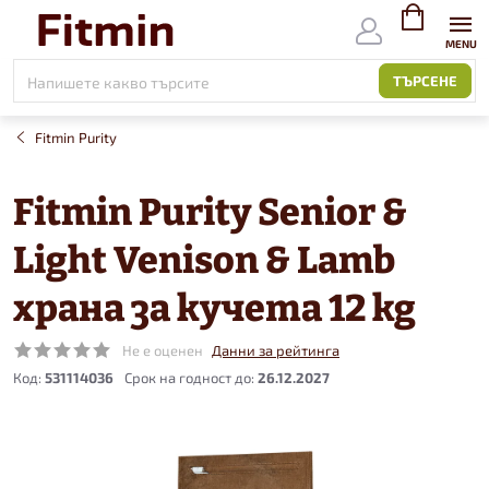
Към
съдържанието
ВИЖ
КОЛИЧКАТ
ТЪРСЕНЕ
Fitmin Purity
Fitmin Purity Senior &
Light Venison & Lamb
храна за кучета 12 kg
Не е оценен
Данни за рейтинга
Код:
531114036
26.12.2027