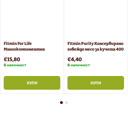
Fitmin For Life
Fitmin Purity Консервирано
Многокомпонентна
говеждо месо за кучета 400
опаковка от
g
€15,80
€4,40
лиофилизирани лакомства
В наличност
В наличност
6 бр
КУПИ
КУПИ