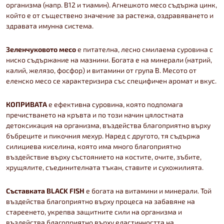
организма (напр. В12 и тиамин). Агнешкото месо съдържа цинк,
който е от съществено значение за растежа, оздравяването и
здравата имунна система.
Зеленчуковото месо
е питателна, лесно смилаема суровина с
ниско съдържание на мазнини. Богата е на минерали (натрий,
калий, желязо, фосфор) и витамини от група В. Месото от
еленско месо се характеризира със специфичен аромат и вкус.
КОПРИВАТА
е ефективна суровина, която подпомага
пречистването на кръвта и по този начин цялостната
детоксикация на организма, въздейства благоприятно върху
бъбреците и пикочния мехур. Наред с другото, тя съдържа
силициева киселина, която има много благоприятно
въздействие върху състоянието на костите, очите, зъбите,
хрущялите, съединителната тъкан, ставите и сухожилията.
Съставката BLACK FISH
е богата на витамини и минерали. Той
въздейства благоприятно върху процеса на забавяне на
стареенето, укрепва защитните сили на организма и
въздейства благоприятно върху еластичността на