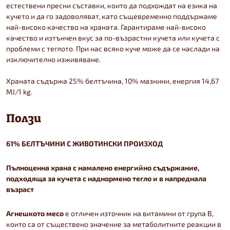
естествени пресни съставки, които да подхождат на езика на
кучето и да го задоволяват, като същевременно поддържаме
най-високо качество на храната. Гарантираме най-високо
качество и изтънчен вкус за по-възрастни кучета или кучета с
проблеми с теглото. При нас всяко куче може да се наслади на
изключително изживяване.
Храната съдържа 25% белтъчина, 10% мазнини, енергия 14,67
MJ/1 kg.
Ползи
61% БЕЛТЪЧИНИ С ЖИВОТИНСКИ ПРОИЗХОД
Пълноценна храна с намалено енергийно съдържание,
подходяща за кучета с наднормено тегло и в напреднала
възраст
Агнешкото месо
е отличен източник на витамини от група В,
които са от съществено значение за метаболитните реакции в