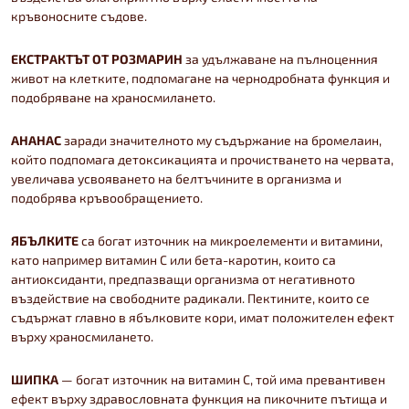
кръвоносните съдове.
ЕКСТРАКТЪТ ОТ РОЗМАРИН
за удължаване на пълноценния
живот на клетките, подпомагане на чернодробната функция и
подобряване на храносмилането.
АНАНАС
заради значителното му съдържание на бромелаин,
който подпомага детоксикацията и прочистването на червата,
увеличава усвояването на белтъчините в организма и
подобрява кръвообращението.
ЯБЪЛКИТЕ
са богат източник на микроелементи и витамини,
като например витамин С или бета-каротин, които са
антиоксиданти, предпазващи организма от негативното
въздействие на свободните радикали. Пектините, които се
съдържат главно в ябълковите кори, имат положителен ефект
върху храносмилането.
ШИПКА
— богат източник на витамин С, той има превантивен
ефект върху здравословната функция на пикочните пътища и