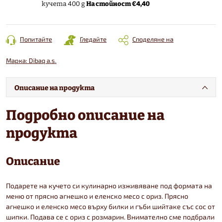
На стойност €4,40
кучета 400 g
Попитайте
Гледайте
Споделяне на
Марка:
Dibaq a.s.
Описание на продукта
Подробно описание на
продукта
Описание
Подарете на кучето си кулинарно изживяване под формата на
меню от прясно агнешко и еленско месо с ориз. Прясно
агнешко и еленско месо върху билки и гъби шийтаке със сос от
шипки. Подава се с ориз с розмарин. Внимателно сме подбрали