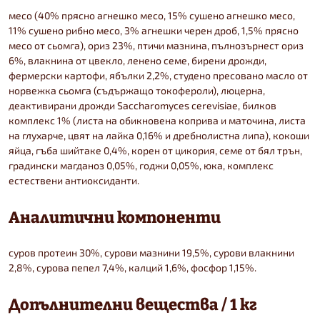
месо (40% прясно агнешко месо, 15% сушено агнешко месо,
11% сушено рибно месо, 3% агнешки черен дроб, 1,5% прясно
месо от сьомга), ориз 23%, птичи мазнина, пълнозърнест ориз
6%, влакнина от цвекло, ленено семе, бирени дрожди,
фермерски картофи, ябълки 2,2%, студено пресовано масло от
норвежка сьомга (съдържащо токофероли), люцерна,
деактивирани дрожди Saccharomyces cerevisiae, билков
комплекс 1% (листа на обикновена коприва и маточина, листа
на глухарче, цвят на лайка 0,16% и дребнолистна липа), кокоши
яйца, гъба шийтаке 0,4%, корен от цикория, семе от бял трън,
градински магданоз 0,05%, годжи 0,05%, юка, комплекс
естествени антиоксиданти.
Аналитични компоненти
суров протеин 30%, сурови мазнини 19,5%, сурови влакнини
2,8%, сурова пепел 7,4%, калций 1,6%, фосфор 1,15%.
Допълнителни вещества / 1 кг