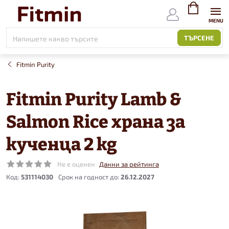
Към
съдържанието
ВИЖ
КОЛИЧКАТ
ТЪРСЕНЕ
Fitmin Purity
Fitmin Purity Lamb &
Salmon Rice храна за
кученца 2 kg
Не е оценен
Данни за рейтинга
Код:
531114030
26.12.2027