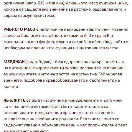
организма (напр. В12 и тиамин). Агнешкото месо съдържа цинк,
който е от съществено значение за растежа, оздравяването и
здравата имунна система.
РИБНОТО МЕСО
е източник на пълноценни белтъчини, мазнини
с висока биологична стойност, витамини А, D и група В и
минерали - освен фосфор, флуор и натрий, особено йод, който е
необходим за правилната функция на щитовидната жлеза.
МЕРДЖАН
(т.нар. Годжи) - благодарение на съдържанието си
на витамини и микроелементи оказва положително влияние
върху имунитета и устойчивостта на организма. Той укрепва
зрението, подобрява кръвообразуването и състоянието на
кожата.
ЯБЪЛКИТЕ
са богат източник на микроелементи и витамини,
като например витамин С или бета-каротин, които са
антиоксиданти, предпазващи организма от негативното
въздействие на свободните радикали. Пектините, които се
съдържат главно в ябълковите кори, имат положителен ефект
върху храносмилането.