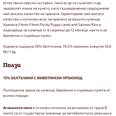
естествени пресни съставки, така че да се съчетаят и да
задоволят езика на кучето, като същевременно поддържаме
най-високо качество на храната. Гарантираме най-високо
качество и изтънчен вкус на храната за вашите кученца.
Храната Fitmin Fitmin Purity Puppy Lamb and Salmon Rice е
подходяща за кученца от 6 седмици до 12 месеца, както и за
бременни и кърмещи кучки.
Храната съдържа 30% белтъчина, 19,5% мазнини, енергия 16,8
MJ/1 kg.
Ползи
73% БЕЛТЪЧИНИ С ЖИВОТИНСКИ ПРОИЗХОД
Пълноценна храна за кученца, бременни и кърмещи кучета от
всички породи
Агнешкото месо
е отличен източник на витамини от група В,
които са от съществено значение за метаболитните реакции в