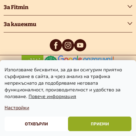
е
За Fitmin
р
За клиенти
0
/5
0
/5
Използваме бисквитки, за да ви осигурим приятно
сърфиране в сайта, а чрез анализ на трафика
непрекъснато да подобряваме неговата
функционалност, производителност и удобство за
Авторско право 2026
Fitmin.bg
. Всички права запазени.
Редактиране
ползване.
Повече информация
на настройките за бисквитките
Настройки
Търговски
Информация за
Политика за
условия
бисквитките
поверителност
ОТХВЪРЛИ
ПРИЕМИ
Създаден от Shoptet Premium
&
BlueGhost.cz