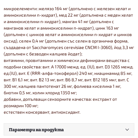
микроелементи: желязо 164 мг (допълнено с железен хелат и
аминокиселини n-хидрат), мед 22 мг (допълнена с меден хелат
и аминокиселини n-хидрат), манган 41 мг (допълнен с
манганов хелат и аминокиселини n-хидрат), цинк 163 мг
(допълнен с цинков хелат и аминокиселини n-хидрат и цинков
оксид), селен 0,4 мг (допълнен със селен в органична форма,
създадена от Saccharomyces cerevisiae CNCM I-3060), йод 3,3 мг
(допълнен с безводен калциев йодат);
витамини, провитамини и химически дефинирани вещества с
подобни свойства: вит. А 17000 межд. ед. (IU), вит. D3 1265 межд.
ед.(IU), вит. E (RRR-алфа-токоферол) 240 мг, ниацинамид 85 мг,
вит. B1 6,1 мг, вит. B2 13 мг, вит. B6 8,7 мг, вит. B12 185 мкг, вит. C
300 мг, калциев пантотенат 26 мг, фолиева киселина 1 мг,
биотин 0,5 мг, холин хлорид 1350 мг;
добавки, допълващи сензорните качества: екстракт от
розмарин 100 мг;
естествен консервант, антиоксидант.
Параметри на продукта