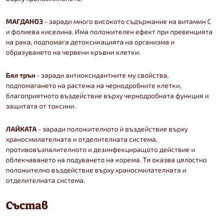
МАГДАНОЗ
- заради много високото съдържание на витамин С
и фолиева киселина. Има положителен ефект при превенцията
на рака, подпомага детоксикацията на организма и
образуването на червени кръвни клетки.
Бял трън
- заради антиоксидантните му свойства,
подпомагането на растежа на чернодробните клетки,
благоприятното въздействие върху чернодробната функция и
защитата от токсини.
ЛАЙКАТА
- заради положителното ѝ въздействие върху
храносмилателната и отделителната система,
противовъзпалителното и дезинфекциращото действие и
облекчаването на подуването на корема. Тя оказва цялостно
положително въздействие върху храносмилателната и
отделителната система.
Състав