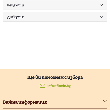
Рецензии
Дискусия
Ф
у
info
@
fitmin.bg
т
Важна информация