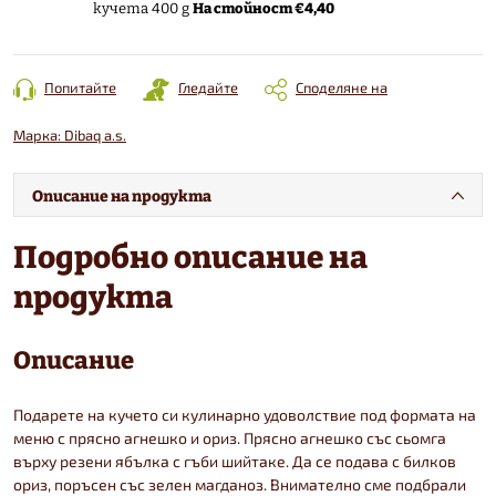
На стойност €4,40
кучета 400 g
Попитайте
Гледайте
Споделяне на
Марка:
Dibaq a.s.
Описание на продукта
Подробно описание на
продукта
Описание
Подарете на кучето си кулинарно удоволствие под формата на
меню с прясно агнешко и ориз. Прясно агнешко със сьомга
върху резени ябълка с гъби шийтаке. Да се подава с билков
ориз, поръсен със зелен магданоз. Внимателно сме подбрали