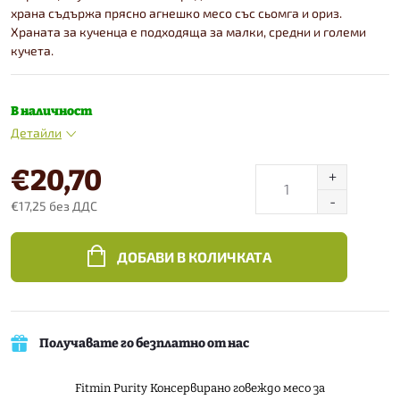
храна съдържа прясно агнешко месо със сьомга и ориз.
Храната за кученца е подходяща за малки, средни и големи
кучета.
В наличност
Детайли
€20,70
€17,25 без ДДС
Конкретна
цена:
ДОБАВИ В КОЛИЧКАТА
Получавате го безплатно от нас
Fitmin Purity Консервирано говеждо месо за