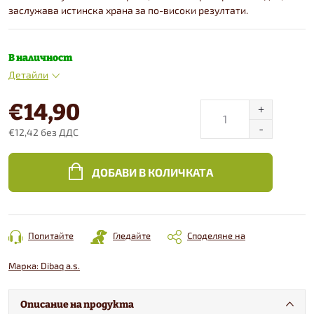
заслужава истинска храна за по-високи резултати.
В наличност
Детайли
€14,90
€12,42 без ДДС
Конкретна
цена:
ДОБАВИ В КОЛИЧКАТА
Попитайте
Гледайте
Споделяне на
Марка:
Dibaq a.s.
Описание на продукта