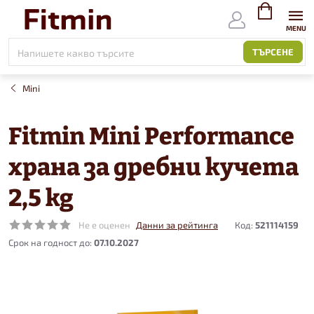
Към
съдържанието
ВИЖ
КОЛИЧКАТ
ТЪРСЕНЕ
Mini
Fitmin Mini Performance
храна за дребни кучета
2,5 kg
Не е оценен
Данни за рейтинга
Код:
521114159
07.10.2027