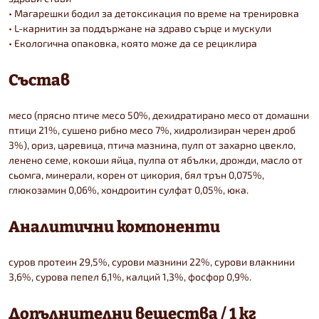
• Магарешки бодил за детоксикация по време на тренировка
• L-карнитин за поддържане на здраво сърце и мускули
• Екологична опаковка, която може да се рециклира
Състав
месо (прясно птиче месо 50%, дехидратирано месо от домашни
птици 21%, сушено рибно месо 7%, хидролизиран черен дроб
3%), ориз, царевица, птича мазнина, пулп от захарно цвекло,
ленено семе, кокоши яйца, пулпа от ябълки, дрожди, масло от
сьомга, минерали, корен от цикория, бял трън 0,075%,
глюкозамин 0,06%, хондроитин сулфат 0,05%, юка.
Аналитични компоненти
суров протеин 29,5%, сурови мазнини 22%, сурови влакнини
3,6%, сурова пепел 6,1%, калций 1,3%, фосфор 0,9%.
Допълнителни вещества / 1 кг