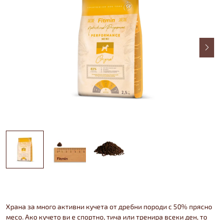
Храна за много активни кучета от дребни породи с 50% прясно
месо. Ако кучето ви е спортно, тича или тренира всеки ден, то