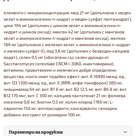
елементи с микроконцентрация: мед 21 мг (допълнена с меден
хелат и аминокиселини n-хидрат и меден сулфат пентахидрат),
цинк 194 мг (допълнен с цинков хелат и аминокиселини n-
хидрат и цинков оксид), манган 42 мг (допълнен с манганов
хелат и аминокиселини n-хидрат и манганов оксид), желязо
186 мг (допълнено с железен хелат и аминокиселини n-хидрат
и железен сулфат II), йод 3,6 мг (допълнен с безводен калциев
йодат), селен 0,5 мг (oбогатени със селен дрожди от
Saccharomyces cerevisiae CNCM I-3060, инактивирани);
витамини, провитамини и химически добре определени
вещества, които имат подобен ефект: вит. A 16990 межд. ед.,
вит. D3 1300 межд. ед., вит. E (RRR-алфа-токоферол) 380 мг,
ниацинамид 64 мг, вит. B1 6 мг, вит. B2 12,5 мг, вит. B6 8 мг, вит.
B12 170 мкг, вит. C 300 мг, калциев пантотенат 21 мг, фолиева
киселина 0,8 мг, биотин 0,5 мг, холин хлорид 1780 мг; L-
карнитин 150 мг; антиоксиданти; консерванти; сензорни
добавки: екстракт от розмарин 100 мг.
Параметри на продукта