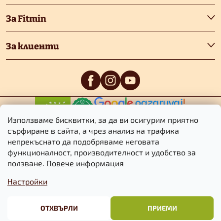
е
За Fitmin
р
За клиенти
0
/5
0
/5
Използваме бисквитки, за да ви осигурим приятно
сърфиране в сайта, а чрез анализ на трафика
непрекъснато да подобряваме неговата
функционалност, производителност и удобство за
Авторско право 2026
Fitmin.bg
. Всички права запазени.
Редактиране
ползване.
Повече информация
на настройките за бисквитките
Настройки
Търговски
Информация за
Политика за
условия
бисквитките
поверителност
ОТХВЪРЛИ
ПРИЕМИ
Създаден от Shoptet Premium
&
BlueGhost.cz