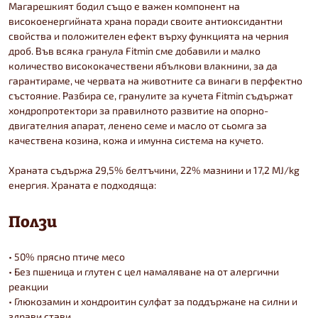
Магарешкият бодил също е важен компонент на
високоенергийната храна поради своите антиоксидантни
свойства и положителен ефект върху функцията на черния
дроб. Във всяка гранула Fitmin сме добавили и малко
количество висококачествени ябълкови влакнини, за да
гарантираме, че червата на животните са винаги в перфектно
състояние. Разбира се, гранулите за кучета Fitmin съдържат
хондропротектори за правилното развитие на опорно-
двигателния апарат, ленено семе и масло от сьомга за
качествена козина, кожа и имунна система на кучето.
Храната съдържа 29,5% белтъчини, 22% мазнини и 17,2 MJ/kg
енергия. Храната е подходяща:
Ползи
• 50% прясно птиче месо
• Без пшеница и глутен с цел намаляване на от алергични
реакции
• Глюкозамин и хондроитин сулфат за поддържане на силни и
здрави стави