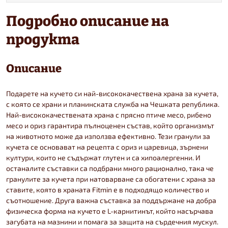
Подробно описание на
продукта
Описание
Подарете на кучето си най-висококачествена храна за кучета,
с която се храни и планинската служба на Чешката република.
Най-висококачествената храна с прясно птиче месо, рибено
месо и ориз гарантира пълноценен състав, който организмът
на животното може да използва ефективно. Тези гранули за
кучета се основават на рецепта с ориз и царевица, зърнени
култури, които не съдържат глутен и са хипоалергенни. И
останалите съставки са подбрани много рационално, така че
гранулите за кучета при натоварване са обогатени с храна за
ставите, която в храната Fitmin е в подходящо количество и
съотношение. Друга важна съставка за поддържане на добра
физическа форма на кучето е L-карнитинът, който насърчава
загубата на мазнини и помага за защита на сърдечния мускул.