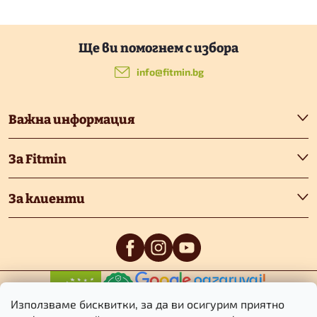
Ф
у
info
@
fitmin.bg
т
Важна информация
е
За Fitmin
р
За клиенти
0
/5
0
/5
Използваме бисквитки, за да ви осигурим приятно