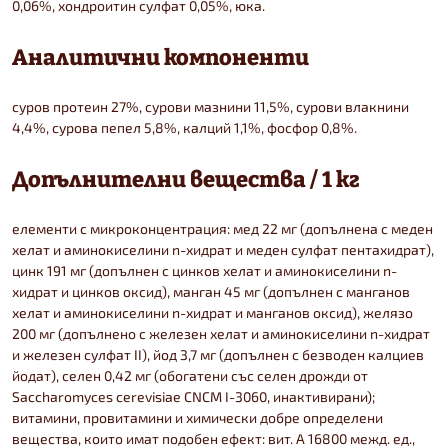
0,06%, хондроитин сулфат 0,05%, юка.
Аналитични компоненти
суров протеин 27%, сурови мазнини 11,5%, сурови влакнини
4,4%, сурова пепел 5,8%, калций 1,1%, фосфор 0,8%.
Допълнителни вещества / 1 кг
елементи с микроконцентрация: мед 22 мг (допълнена с меден
хелат и аминокиселини n-хидрат и меден сулфат пентахидрат),
цинк 191 мг (допълнен с цинков хелат и аминокиселини n-
хидрат и цинков оксид), манган 45 мг (допълнен с манганов
хелат и аминокиселини n-хидрат и манганов оксид), желязо
200 мг (допълнено с железен хелат и аминокиселини n-хидрат
и железен сулфат II), йод 3,7 мг (допълнен с безводен калциев
йодат), селен 0,42 мг (oбогатени със селен дрожди от
Saccharomyces cerevisiae CNCM I-3060, инактивирани);
витамини, провитамини и химически добре определени
вещества, които имат подобен ефект: вит. A 16800 межд. ед.,