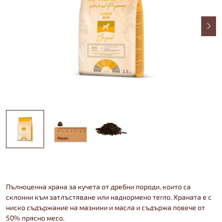
Пълноценна храна за кучета от дребни породи, които са
склонни към затлъстяване или наднормено тегло. Храната е с
ниско съдържание на мазнини и масла и съдържа повече от
50% прясно месо.