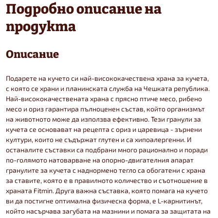
Подробно описание на
продукта
Описание
Подарете на кучето си най-висококачествена храна за кучета,
с която се храни и планинската служба на Чешката република.
Най-висококачествената храна с прясно птиче месо, рибено
месо и ориз гарантира пълноценен състав, който организмът
на животното може да използва ефективно. Тези гранули за
кучета се основават на рецепта с ориз и царевица - зърнени
култури, които не съдържат глутен и са хипоалергенни. И
останалите съставки са подбрани много рационално и поради
по-голямото натоварване на опорно-двигателния апарат
гранулите за кучета с наднормено тегло са обогатени с храна
за ставите, която е в правилното количество и съотношение в
храната Fitmin. Друга важна съставка, която помага на кучето
ви да постигне оптимална физическа форма, е L-карнитинът,
който насърчава загубата на мазнини и помага за защитата на