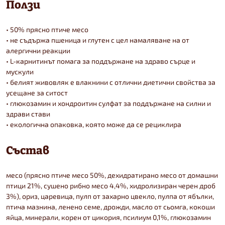
Ползи
• 50% прясно птиче месо
• не съдържа пшеница и глутен с цел намаляване на от
алергични реакции
• L-карнитинът помага за поддържане на здраво сърце и
мускули
• белият живовляк е влакнини с отлични диетични свойства за
усещане за ситост
• глюкозамин и хондроитин сулфат за поддържане на силни и
здрави стави
• екологична опаковка, която може да се рециклира
Състав
месо (прясно птиче месо 50%, дехидратирано месо от домашни
птици 21%, сушено рибно месо 4,4%, хидролизиран черен дроб
3%), ориз, царевица, пулп от захарно цвекло, пулпа от ябълки,
птича мазнина, ленено семе, дрожди, масло от сьомга, кокоши
яйца, минерали, корен от цикория, псилиум 0,1%, глюкозамин