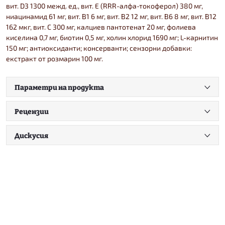
вит. D3 1300 межд. ед., вит. E (RRR-алфа-токоферол) 380 мг,
ниацинамид 61 мг, вит. B1 6 мг, вит. B2 12 мг, вит. B6 8 мг, вит. B12
162 мкг, вит. C 300 мг, калциев пантотенат 20 мг, фолиева
киселина 0,7 мг, биотин 0,5 мг, холин хлорид 1690 мг; L-карнитин
150 мг; антиоксиданти; консерванти; сензорни добавки:
екстракт от розмарин 100 мг.
Параметри на продукта
Рецензии
Дискусия