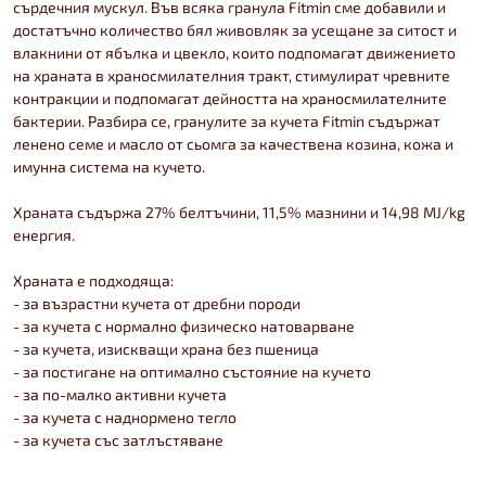
сърдечния мускул. Във всяка гранула Fitmin сме добавили и
достатъчно количество бял живовляк за усещане за ситост и
влакнини от ябълка и цвекло, които подпомагат движението
на храната в храносмилателния тракт, стимулират чревните
контракции и подпомагат дейността на храносмилателните
бактерии. Разбира се, гранулите за кучета Fitmin съдържат
ленено семе и масло от сьомга за качествена козина, кожа и
имунна система на кучето.
Храната съдържа 27% белтъчини, 11,5% мазнини и 14,98 MJ/kg
енергия.
Храната е подходяща:
- за възрастни кучета от дребни породи
- за кучета с нормално физическо натоварване
- за кучета, изискващи храна без пшеница
- за постигане на оптимално състояние на кучето
- за по-малко активни кучета
- за кучета с наднормено тегло
- за кучета със затлъстяване