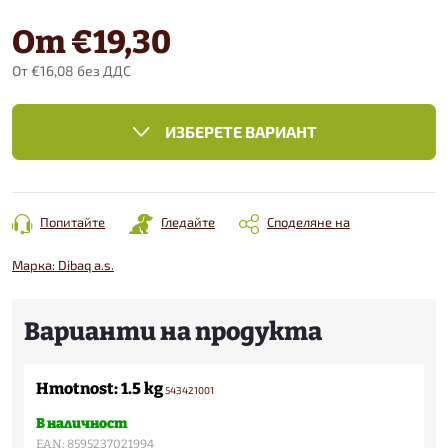
От
€19,30
От
€16,08
без ДДС
Конкретна
цена:
ИЗБЕРЕТЕ ВАРИАНТ
Попитайте
Гледайте
Споделяне на
Марка:
Dibaq a.s.
Hmotnost: 1.5 kg
543421001
В наличност
EAN:
8595237021994