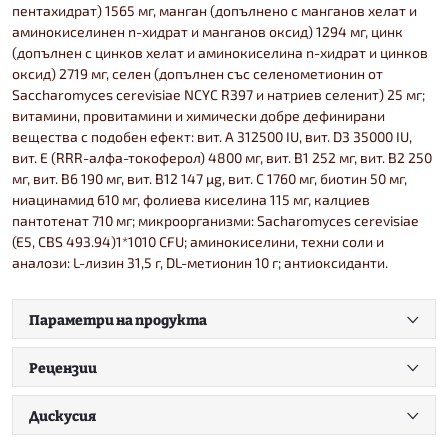
пентахидрат) 1565 мг, манган (допълнено с манганов хелат и
аминокиселинен n-хидрат и манганов оксид) 1294 мг, цинк
(допълнен с цинков хелат и аминокиселина n-хидрат и цинков
оксид) 2719 мг, селен (допълнен със селенометионин от
Saccharomyces cerevisiae NCYC R397 и натриев селенит) 25 мг;
витамини, провитамини и химически добре дефинирани
вещества с подобен ефект: вит. А 312500 IU, вит. D3 35000 IU,
вит. Е (RRR-алфа-токоферол) 4800 мг, вит. B1 252 мг, вит. B2 250
мг, вит. B6 190 мг, вит. B12 147 µg, вит. С 1760 мг, биотин 50 мг,
ниацинамид 610 мг, фолиева киселина 115 мг, калциев
пантотенат 710 мг; микроорганизми: Sacharomyces cerevisiae
(E5, CBS 493.94)1*1010 CFU; аминокиселини, техни соли и
аналози: L-лизин 31,5 г, DL-метионин 10 г; антиоксиданти.
Параметри на продукта
Рецензии
Дискусия