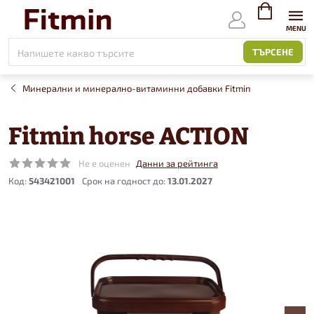
Към
съдържанието
ВИЖ
КОЛИЧКАТ
ТЪРСЕНЕ
Минерални и минерално-витаминни добавки Fitmin
Fitmin horse ACTION
Не е оценен
Данни за рейтинга
Код:
543421001
13.01.2027