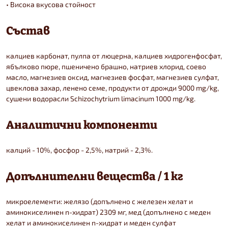
• Висока вкусова стойност
Състав
калциев карбонат, пулпа от люцерна, калциев хидрогенфосфат,
ябълково пюре, пшеничено брашно, натриев хлорид, соево
масло, магнезиев оксид, магнезиев фосфат, магнезиев сулфат,
цвеклова захар, ленено семе, продукти от дрожди 9000 mg/kg,
сушени водорасли Schizochytrium limacinum 1000 mg/kg.
Аналитични компоненти
калций - 10%, фосфор - 2,5%, натрий - 2,3%.
Допълнителни вещества / 1 кг
микроелементи: желязо (допълнено с железен хелат и
аминокиселинен n-хидрат) 2309 мг, мед (допълнено с меден
хелат и аминокиселинен n-хидрат и меден сулфат