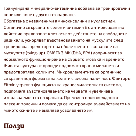
Гранулирана минерално-витаминна добавка за тренировъчни
коне или коне с друго натоварване.
Обогатена с незаменими аминокиселини и нуклеотиди.
Органично свързаните селен и витамин Е с антиоксидантно
действие предпазват клетките от действието на свободните
радикали, ускоряват възстановяването на мускулите след
тренировка, предотвратяват болезненото сковаване на
мускулите (tying-up). ОМЕГА 3 МК (
DHA
, EPA) допринасят за
нормалното функциониране на сърцето, мозъка и зрението.
Живата култура от дрожди подпомага храносмилането и
предотвратява коликите. Микроелементите са органично
свързани под формата на хелати с висока наличност. Факторът
Fitmin укрепва функцията на храносмилателната система,
подпомага възстановяването на червата и увеличава
използваемостта на храната. Премахва произвеждани от
плесени токсини и помага да се контролира въздействието на
микотоксините и намалява усвояването им.
Ползи