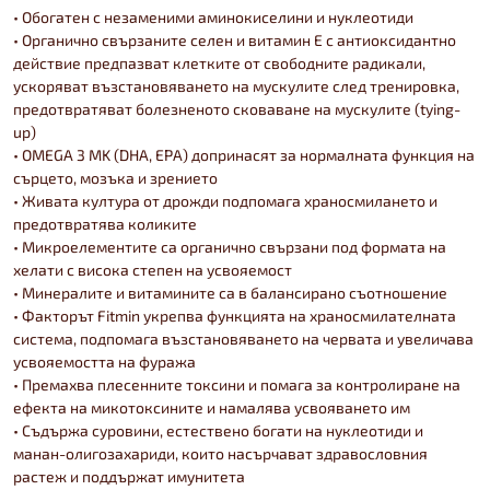
• Обогатен с незаменими аминокиселини и нуклеотиди
• Органично свързаните селен и витамин Е с антиоксидантно
действие предпазват клетките от свободните радикали,
ускоряват възстановяването на мускулите след тренировка,
предотвратяват болезненото сковаване на мускулите (tying-
up)
• OMEGA 3 MK (DHA, EPA) допринасят за нормалната функция на
сърцето, мозъка и зрението
• Живата култура от дрожди подпомага храносмилането и
предотвратява коликите
• Микроелементите са органично свързани под формата на
хелати с висока степен на усвояемост
• Минералите и витамините са в балансирано съотношение
• Факторът Fitmin укрепва функцията на храносмилателната
система, подпомага възстановяването на червата и увеличава
усвояемостта на фуража
• Премахва плесенните токсини и помага за контролиране на
ефекта на микотоксините и намалява усвояването им
• Съдържа суровини, естествено богати на нуклеотиди и
манан-олигозахариди, които насърчават здравословния
растеж и поддържат имунитета