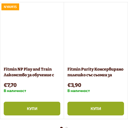
NYAM15
Fitmin NP Play and Train
Fitmin Purity Консервирано
Лакомство за обучение с
пилешко със сьомга за
агнешко и говеждо месо 400
кученца 400 g
€7,70
€3,90
g
В наличност
В наличност
КУПИ
КУПИ