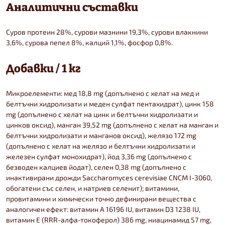
Аналитични съставки
Суров протеин 28%, сурови мазнини 19,3%, сурови влакнини
3,6%, сурова пепел 8%, калций 1,1%, фосфор 0,8%.
Добавки / 1 кг
Микроелементи: мед 18,8 mg (допълнено с хелат на мед и
белтъчни хидролизати и меден сулфат пентахидрат), цинк 158
mg (допълнено с хелат на цинк и белтъчни хидролизати и
цинков оксид), манган 39,52 mg (допълнено с хелат на манган и
белтъчни хидролизати и манганов оксид), желязо 172 mg
(допълнено с хелат на желязо и белтъчни хидролизати и
железен сулфат монохидрат), йод 3,36 mg (допълнено с
безводен калциев йодат), селен 0,38 mg (допълнено с
инактивирани дрожди Saccharomyces cerevisiae CNCM I-3060,
обогатени със селен, и натриев селенит); витамини,
провитамини и химически точно дефинирани вещества с
аналогичен ефект: витамин A 16196 IU, витамин D3 1238 IU,
витамин E (RRR-алфа-токоферол) 386 mg, ниацинамид 57 mg,