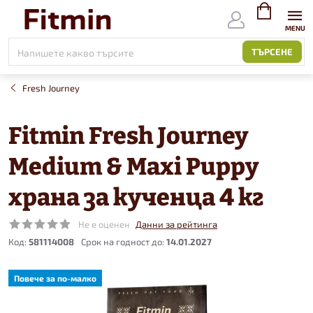
Към
съдържанието
ВИЖ
КОЛИЧКАТ
ТЪРСЕНЕ
Fresh Journey
Fitmin Fresh Journey
Medium & Maxi Puppy
храна за кученца 4 кг
Не е оценен
Данни за рейтинга
Код:
581114008
14.01.2027
Повече за по-малко