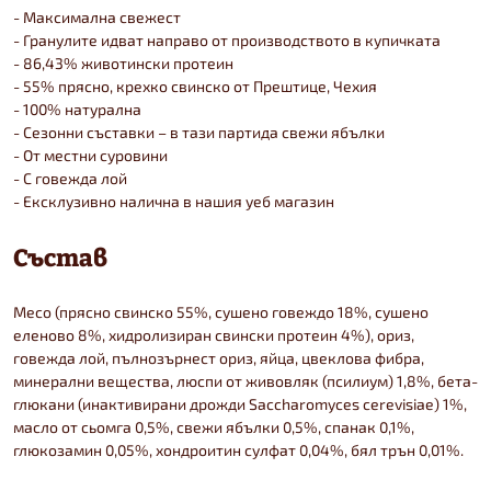
- Максимална свежест
- Гранулите идват направо от производството в купичката
- 86,43% животински протеин
- 55% прясно, крехко свинско от Прештице, Чехия
- 100% натурална
- Сезонни съставки – в тази партида свежи ябълки
- От местни суровини
- С говежда лой
- Ексклузивно налична в нашия уеб магазин
Състав
Месо (прясно свинско 55%, сушено говеждо 18%, сушено
еленово 8%, хидролизиран свински протеин 4%), ориз,
говежда лой, пълнозърнест ориз, яйца, цвеклова фибра,
минерални вещества, люспи от живовляк (псилиум) 1,8%, бета-
глюкани (инактивирани дрожди Saccharomyces cerevisiae) 1%,
масло от сьомга 0,5%, свежи ябълки 0,5%, спанак 0,1%,
глюкозамин 0,05%, хондроитин сулфат 0,04%, бял трън 0,01%.