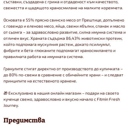
съставки, създадена с грижа и отдаденост към качеството,
свежестта и щадящото храносмилане на малките коремчета.
Основата е 55% прясно свинско месо от Прештице, допълнено
с говеждо и еленово месо, яйца, свежи ябълки, спанак и масло
от сьомга – за здравословно развитие, силна имунна система и
отличен вкус. Храната съдържа 86,43% животински протеин,
който подпомага мускулния растеж, докато псилиумът,
фибрите и бета-глюканите подпомагат храносмилането и
правилната работа на имунната система.
Гранулите стигат директно от производството до купичката –
до 80% по-свежи в сравнение с обичайните храни – и следват
принципите на естественото хранене.
🎁 Ексклузивно в нашия онлайн магазин – подари на своето
кученце свежо, здравословно и вкусно начало с Fitmin Fresh
Journey.
Предимства