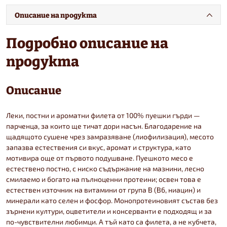
Описание на продукта
Подробно описание на
продукта
Описание
Леки, постни и ароматни филета от 100% пуешки гърди —
парченца, за които ще тичат дори насън. Благодарение на
щадящото сушене чрез замразяване (лиофилизация), месото
запазва естествения си вкус, аромат и структура, като
мотивира още от първото подушване. Пуешкото месо е
естествено постно, с ниско съдържание на мазнини, лесно
смилаемо и богато на пълноценни протеини; освен това е
естествен източник на витамини от група B (B6, ниацин) и
минерали като селен и фосфор. Монопротеиновият състав без
зърнени култури, оцветители и консерванти е подходящ и за
по-чувствителни любимци. А тъй като са филета, а не кубчета,