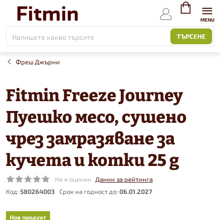
Към
съдържанието
ВИЖ
КОЛИЧКАТ
ТЪРСЕНЕ
Фреш Джърни
Fitmin Freeze Journey
Пуешко месо, сушено
чрез замразяване за
кучета и котки 25 g
Не е оценен
Данни за рейтинга
Код:
580264003
06.01.2027
Нов продукт