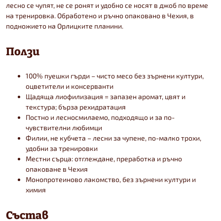
лесно се чупят, не се ронят и удобно се носят в джоб по време
на тренировка. Обработено и ръчно опаковано в Чехия, в
подножието на Орлицките планини.
Ползи
100% пуешки гърди – чисто месо без зърнени култури,
оцветители и консерванти
Щадяща лиофилизация = запазен аромат, цвят и
текстура; бърза рехидратация
Постно и лесносмилаемо, подходящо и за по-
чувствителни любимци
Филии, не кубчета – лесни за чупене, по-малко трохи,
удобни за тренировки
Местни сърца: отглеждане, преработка и ръчно
опаковане в Чехия
Монопротеиново лакомство, без зърнени култури и
химия
Състав