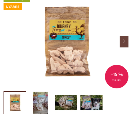
NYAM15
–15 %
€4,40