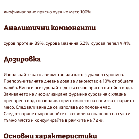
лиофилизирано прясно пуешко месо 100%.
Аналитични компоненти
суров протеин 89%, сурова мазнина 6,2%, сурова пепел 4,4%.
Дозировка
Използвайте като лакомство или като фуражна суровина.
Препоръчителната дневна доза за лакомство е 10% от общата
дажба. Винаги осигурявайте достатъчно прясна питейна вода.
Заливането на лиофилизирана фуражна суровина с хладка
преварена вода позволява приготвянето на напитка с парчета
месо. След заливане да се използва до половин час.
След отваряне съхранявайте в затворена опаковка на сухо и
тъмно място и консумирайте в рамките на 7 дни.
Основни характеристики