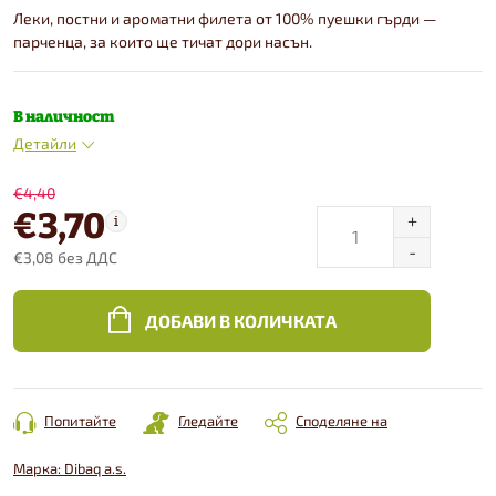
Леки, постни и ароматни филета от 100% пуешки гърди —
парченца, за които ще тичат дори насън.
В наличност
Детайли
€4,40
€3,70
€3,08 без ДДС
Конкретна
цена:
ДОБАВИ В КОЛИЧКАТА
Попитайте
Гледайте
Споделяне на
Марка:
Dibaq a.s.