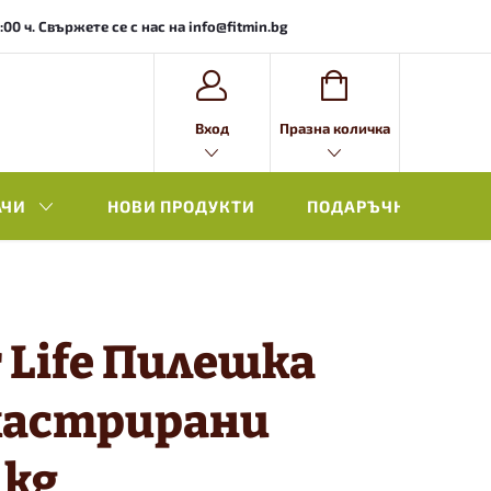
0 ч. Свържете се с нас на info@fitmin.bg
ВИЖ
Вход
Празна количка
КОЛИЧКАТА
АЧИ
НОВИ ПРОДУКТИ
ПОДАРЪЧНА ОПАКОВ
r Life Пилешка
 кастрирани
 kg