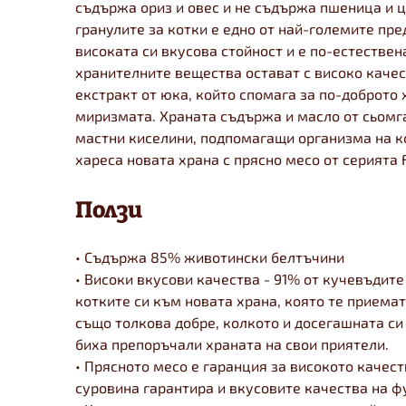
съдържа ориз и овес и не съдържа пшеница и ц
гранулите за котки е едно от най-големите пре
високата си вкусова стойност и е по-естествен
хранителните вещества остават с високо качес
екстракт от юка, който спомага за по-доброто
миризмата. Храната съдържа и масло от сьомга
мастни киселини, подпомагащи организма на к
хареса новата храна с прясно месо от серията Fi
Ползи
• Съдържа 85% животински белтъчини
• Високи вкусови качества - 91% от кучевъдите
котките си към новата храна, която те приема
също толкова добре, колкото и досегашната си
биха препоръчали храната на свои приятели.
• Прясното месо е гаранция за високото качест
суровина гарантира и вкусовите качества на ф