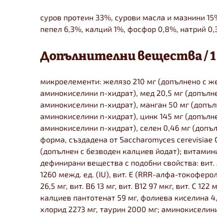
суров протеин 33%, сурови масла и мазнини 15
пепел 6,3%, калций 1%, фосфор 0,8%, натрий 0
Допълнителни вещества / 1 
микроелементи: желязо 210 мг (допълнено с ж
аминокиселини n-хидрат), мед 20,5 мг (допълн
аминокиселини n-хидрат), манган 50 мг (допъл
аминокиселини n-хидрат), цинк 145 мг (допълне
аминокиселини n-хидрат), селен 0,46 мг (допъл
форма, създадена от Saccharomyces cerevisiae C
(допълнен с безводен калциев йодат); витамин
дефинирани вещества с подобни свойства: вит. А
1260 межд. ед. (IU), вит. E (RRR-алфа-токоферол) 
26,5 мг, вит. B6 13 мг, вит. B12 97 мкг, вит. С 122
калциев пантотенат 59 мг, фолиева киселина 4,4
хлорид 2273 мг, таурин 2000 мг; аминокиселини