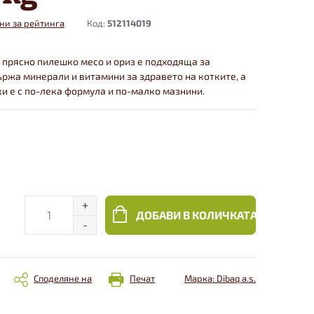
ни за рейтинга
Код:
512114019
с прясно пилешко месо и ориз е подходяща за
ържа минерали и витамини за здравето на котките, а
и е с по-лека формула и по-малко мазнини.
ДОБАВИ В КОЛИЧКАТА
Споделяне на
Печат
Марка:
Dibaq a.s.