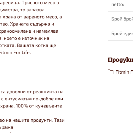
аревица. Прясното месо в
netto
:
димства, то запазва
а храна от вареното месо, а
Брой бро
тво. Храната съдържа и
 храносмилане и намалява
Брой еди
, което е източник на
отката. Вашата котка ще
tmin For Life.
Продукт
Fitmin F
 са доволни от реакцията на
т с ентусиазъм по-добре или
 храна. 100% от кучевъдите
во на нашите продукти. Тази
уража.