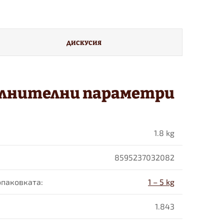
ДИСКУСИЯ
лнителни параметри
1.8 kg
8595237032082
 опаковката
:
1 – 5 kg
1.843