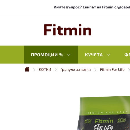
Към
Имате въпрос? Екипът на Fitmin с удовол
съдържанието
ПРОМОЦИИ %
КУЧЕТА
Ф
КОТКИ
Гранули за котки
Fitmin For Life
Начало