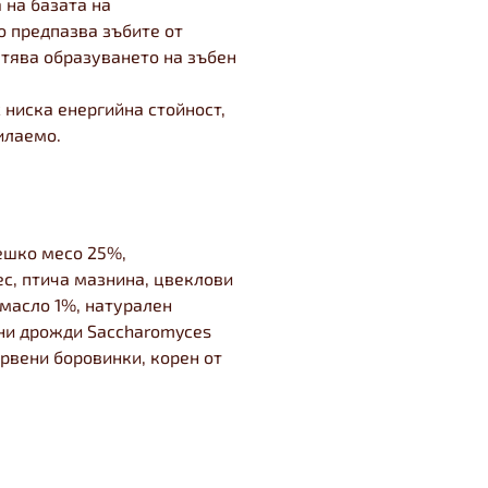
 на базата на
о предпазва зъбите от
атява образуването на зъбен
 ниска енергийна стойност,
илаемо.
ешко месо 25%,
ес, птича мазнина, цвеклови
 масло 1%, натурален
ани дрожди Saccharomyces
ервени боровинки, корен от