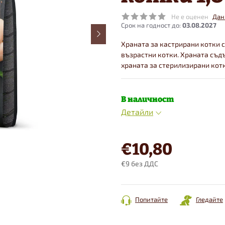
Не е оценен
Дан
03.08.2027
Храната за кастрирани котки 
възрастни котки. Храната съд
храната за стерилизирани котк
В наличност
Детайли
€10,80
€9 без ДДС
Конкретна
цена:
Попитайте
Гледайте