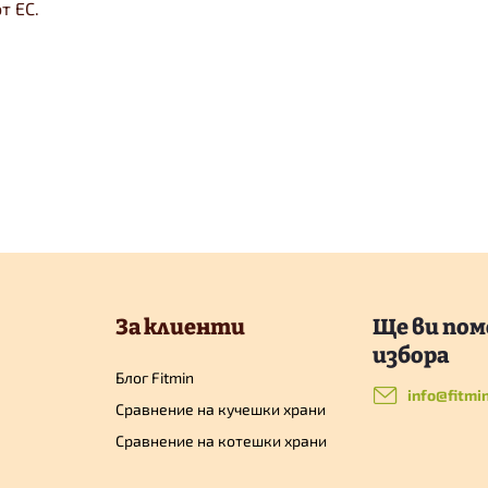
т ЕС.
За клиенти
Блог Fitmin
info
@
fitmi
Сравнение на кучешки храни
Сравнение на котешки храни