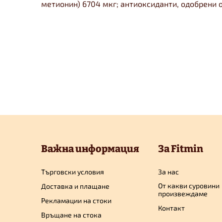
метионин) 6704 мкг; антиоксиданти, одобрени о
Ф
у
Важна информация
За Fitmin
т
Търговски условия
За нас
От какви суровини
Доставка и плащане
е
произвеждаме
Рекламации на стоки
Контакт
Връщане на стока