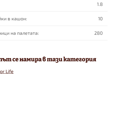
1.8
йки в кашон
:
10
ници на палетaта
:
280
ът се намира в тази категория
or Life