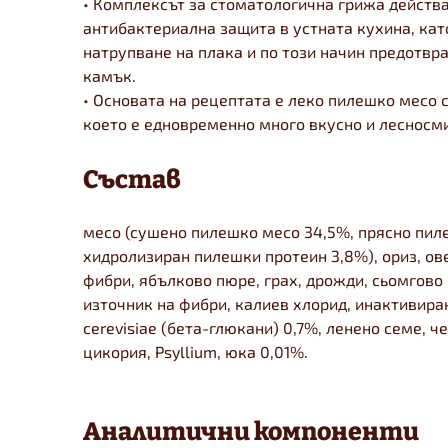
• Комплексът за стоматологична грижа действа
антибактериална защита в устната кухина, кат
натрупване на плака и по този начин предотвр
камък.
• Основата на рецептата е леко пилешко месо с
което е едновременно много вкусно и лесносм
Състав
месо (сушено пилешко месо 34,5%, прясно пил
хидролизиран пилешки протеин 3,8%), ориз, ов
фибри, ябълково пюре, грах, дрожди, сьомгово
източник на фибри, калиев хлорид, инактивир
cerevisiae (бета-глюкани) 0,7%, ленено семе, ч
цикория, Psyllium, юка 0,01%.
Аналитични компоненти