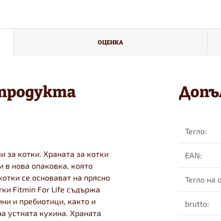
ОЦЕНКА
 продукта
Допъ
Тегло
:
 за котки. Храната за котки
EAN
:
 и в нова опаковка, която
котки се основават на прясно
Тегло на
ки Fitmin For Life съдържа
ни и пребиотици, както и
brutto
:
а устната кухина. Храната