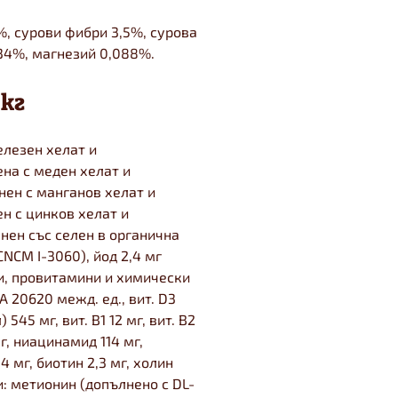
%, сурови фибри 3,5%, сурова
,34%, магнезий 0,088%.
кг
елезен хелат и
ена с меден хелат и
нен с манганов хелат и
н с цинков хелат и
нен със селен в органична
NCM I-3060), йод 2,4 мг
и, провитамини и химически
 20620 межд. ед., вит. D3
545 мг, вит. B1 12 мг, вит. B2
 мг, ниацинамид 114 мг,
 мг, биотин 2,3 мг, холин
: метионин (допълнено с DL-