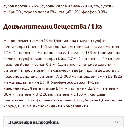
суров протеин 26%, сурови масла и мазнини 14,2%, сурови
фибри 2%, сурова пепел 6%, калций 1,2%, фосфор 0,8%.
Допълнителни вещества / 1 кг
микроелементи: мед 18 мг (допълнена с меден сулфат
пентахидрат), цинк 145 мг (допълнен с цинков оксид), манган
27 мг (допълнен с манганов оксид), желязо 123 мг (допълнено
железен сулфат монохидрат), йод 1,7 мг (допълнен с безводен
калциев йодат), селен 0,3 мг (допълнен с натриев селенит);
витамини, провитамини и химически дефинирани вещества с
подобно действие: витамин А 21000 межд. ед., витамин D3 1825
межд. ед., витамин E (RRR-алфа-токоферол) 140 мг,
ниацинамид 34 мг, витамин B1 4 мг, витамин B2 9 мг, витамин
B6 4 мг, витамин B12 26 мкг, витамин C 160 мг, калциев
пантотенат 11 мг, фолиева киселина 0,8 мг, биотин 0,6 мг, холин
хлорид 1500 мг; антиоксиданти, консерванти.
Параметри на продукта