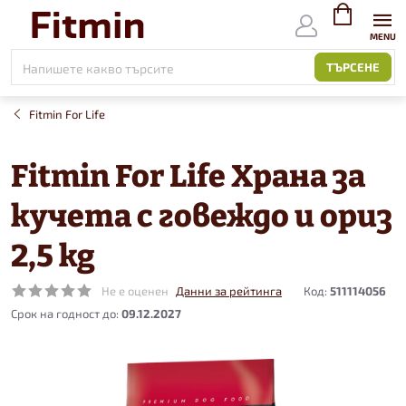
Към
съдържанието
ВИЖ
КОЛИЧКАТ
ТЪРСЕНЕ
Fitmin For Life
Fitmin For Life Храна за
кучета с говеждо и ориз
2,5 kg
Не е оценен
Данни за рейтинга
Код:
511114056
09.12.2027