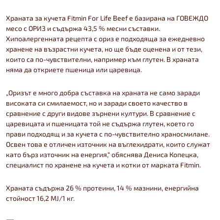
Храната за кучета Fitmin For Life Beef е базирана на ГОВЕЖДО
месо с ОРИЗ и съдържа 43,5 % месни съставки.
Хипоалергенната рецепта с ориз е подходяща за ежедневно
хранене на възрастни кучета, но ще бъде оценена и от тези,
които са по-чувствителни, например към глутен. В храната
няма да откриете пшеница или царевица.
„Оризът е много добра съставка на храната не само заради
високата си смилаемост, но и заради своето качество в
сравнение с други видове зърнени култури. В сравнение с
царевицата и пшеницата той не съдържа глутен, което го
прави подходящ и за кучета с по-чувствително храносмилане.
Освен това е отличен източник на въглехидрати, които служат
като бърз източник на енергия,“ обяснява Дениса Копецка,
специалист по хранене на кучета и котки от марката Fitmin.
Храната съдържа 26 % протеини, 14 % мазнини, енергийна
стойност 16,2 MJ/1 кг.