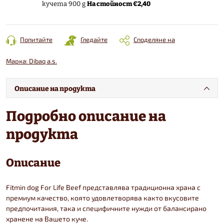
На стойност €2,40
кучета 900 g
Попитайте
Гледайте
Споделяне на
Марка:
Dibaq a.s.
Описание на продукта
Подробно описание на
продукта
Описание
Fitmin dog For Life Beef представлява традиционна храна с
премиум качество, която удовлетворява както вкусовите
предпочитания, така и специфичните нужди от балансирано
хранене на Вашето куче.