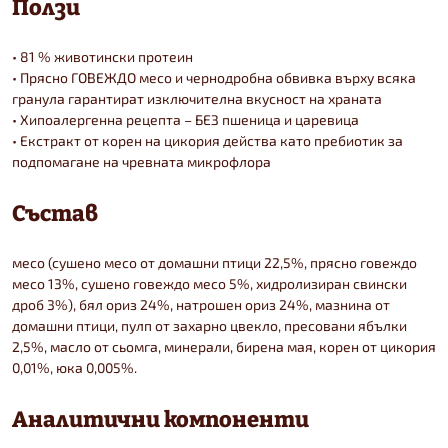
Ползи
• 81 % животински протеин
• Прясно ГОВЕЖДО месо и чернодробна обвивка върху всяка
гранула гарантират изключителна вкусност на храната
• Хипоалергенна рецепта – БЕЗ пшеница и царевица
• Екстракт от корен на цикория действа като пребиотик за
подпомагане на чревната микрофлора
Състав
месо (сушено месо от домашни птици 22,5%, прясно говеждо
месо 13%, сушено говеждо месо 5%, хидролизиран свински
дроб 3%), бял ориз 24%, натрошен ориз 24%, мазнина от
домашни птици, пулп от захарно цвекло, пресовани ябълки
2,5%, масло от сьомга, минерали, бирена мая, корен от цикория
0,01%, юка 0,005%.
Аналитични компоненти