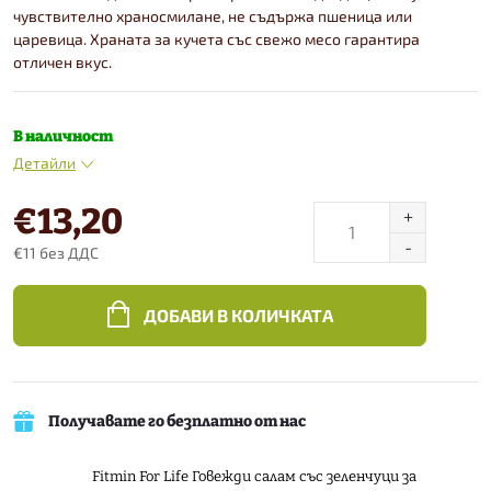
чувствително храносмилане, не съдържа пшеница или
царевица. Храната за кучета със свежо месо гарантира
отличен вкус.
В наличност
Детайли
€13,20
€11 без ДДС
Конкретна
цена:
ДОБАВИ В КОЛИЧКАТА
Получавате го безплатно от нас
Fitmin For Life Говежди салам със зеленчуци за