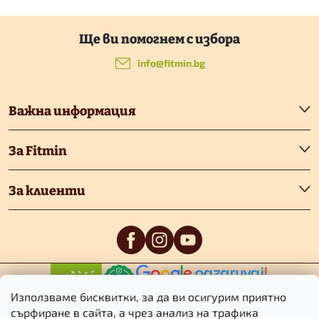
Ф
у
info
@
fitmin.bg
т
Важна информация
е
За Fitmin
р
За клиенти
0
/5
0
/5
Използваме бисквитки, за да ви осигурим приятно
сърфиране в сайта, а чрез анализ на трафика