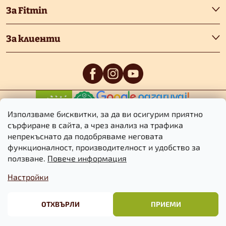
е
За Fitmin
р
За клиенти
0
/5
0
/5
Използваме бисквитки, за да ви осигурим приятно
сърфиране в сайта, а чрез анализ на трафика
непрекъснато да подобряваме неговата
функционалност, производителност и удобство за
Авторско право 2026
Fitmin.bg
. Всички права запазени.
Редактиране
ползване.
Повече информация
на настройките за бисквитките
Настройки
Търговски
Информация за
Политика за
условия
бисквитките
поверителност
ОТХВЪРЛИ
ПРИЕМИ
Създаден от Shoptet Premium
&
BlueGhost.cz