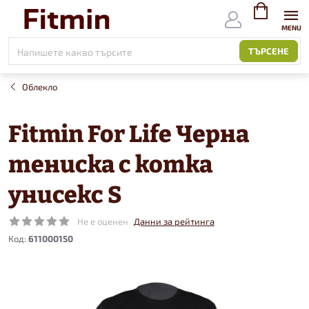
Към
съдържанието
ВИЖ
КОЛИЧКАТ
ТЪРСЕНЕ
Облекло
Fitmin For Life Черна
тениска с котка
унисекс S
Не е оценен
Данни за рейтинга
Код:
611000150