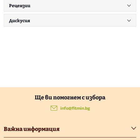
Рецензии
Дискусия
Ф
у
info
@
fitmin.bg
т
Важна информация