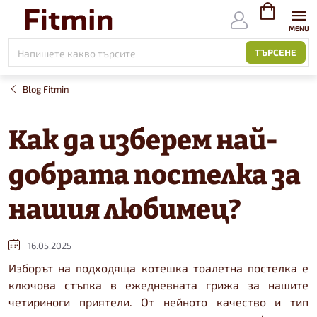
Към
съдържанието
ВИЖ
КОЛИЧКАТ
ТЪРСЕНЕ
Blog Fitmin
Как да изберем най-
добрата постелка за
нашия любимец?
16.05.2025
Изборът на подходяща котешка тоалетна постелка е
ключова стъпка в ежедневната грижа за нашите
четириноги приятели. От нейното качество и тип