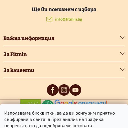
Ф
у
info
@
fitmin.bg
т
Важна информация
е
За Fitmin
р
За клиенти
0
/5
0
/5
Използваме бисквитки, за да ви осигурим приятно
сърфиране в сайта, а чрез анализ на трафика
непрекъснато да подобряваме неговата