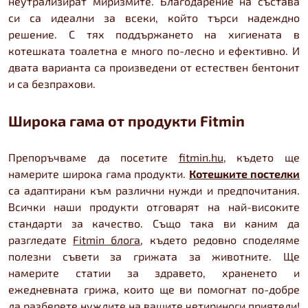
неутрализират миризмите. Благодарение на състава
си са идеални за всеки, който търси надеждно
решение. С тях поддържането на хигиената в
котешката тоалетна е много по-лесно и ефективно. И
двата варианта са произведени от естествен бентонит
и са безпрахови.
Широка гама от продукти Fitmin
Препоръчваме да посетите
fitmin.hu
, където ще
намерите широка гама продукти.
Котешките постелки
са адаптирани към различни нужди и предпочитания.
Всички наши продукти отговарят на най-високите
стандарти за качество. Също така ви каним да
разгледате
Fitmin блога
, където редовно споделяме
полезни съвети за грижата за животните. Ще
намерите статии за здравето, храненето и
ежедневната грижа, които ще ви помогнат по-добре
да разберете нуждите на вашите четириноги приятели!