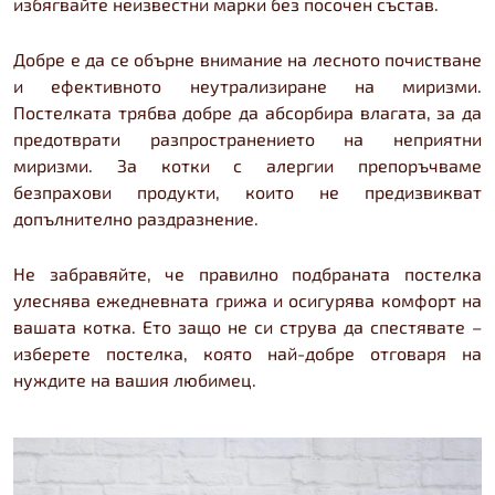
избягвайте неизвестни марки без посочен състав.
Добре е да се обърне внимание на лесното почистване
и ефективното неутрализиране на миризми.
Постелката трябва добре да абсорбира влагата, за да
предотврати разпространението на неприятни
миризми. За котки с алергии препоръчваме
безпрахови продукти, които не предизвикват
допълнително раздразнение.
Не забравяйте, че правилно подбраната постелка
улеснява ежедневната грижа и осигурява комфорт на
вашата котка. Ето защо не си струва да спестявате –
изберете постелка, която най-добре отговаря на
нуждите на вашия любимец.