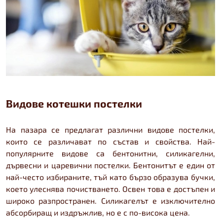
Видове котешки постелки
На пазара се предлагат различни видове постелки,
които се различават по състав и свойства. Най-
популярните видове са бентонитни, силикагелни,
дървесни и царевични постелки. Бентонитът е един от
най-често избираните, тъй като бързо образува бучки,
което улеснява почистването. Освен това е достъпен и
широко разпространен. Силикагелът е изключително
абсорбиращ и издръжлив, но е с по-висока цена.